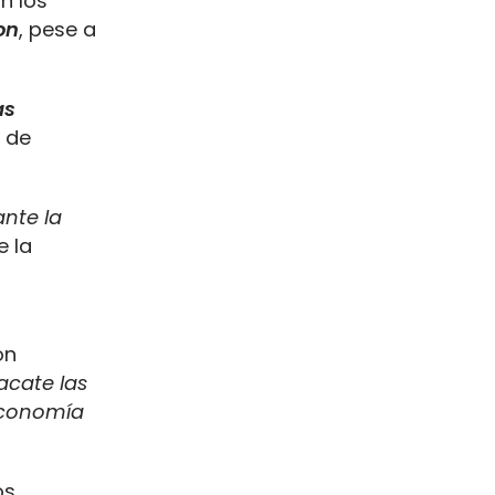
n los
on
, pese a
as
 de
nte la
e la
on
acate las
economía
os