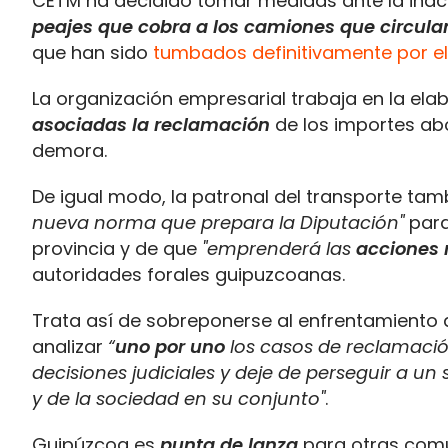
CETM ha decidido tomar medidas ante la inacc
peajes que cobra a los camiones que circulan
que han sido
tumbados definitivamente por e
La organización empresarial trabaja en la el
asociadas la reclamación
de los importes ab
demora.
De igual modo, la patronal del transporte ta
nueva norma que prepara la Diputación"
para
provincia y de que
"emprenderá las
acciones 
autoridades forales guipuzcoanas.
Trata así de sobreponerse al enfrentamiento
analizar
“
uno por uno
los casos de reclamació
decisiones judiciales y deje de perseguir a un
y de la sociedad en su conjunto"
.
Guipúzcoa es
punta de lanza
para otras com