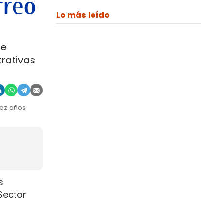
rreo
Lo más leído
de
trativas
iez años
s
Sector