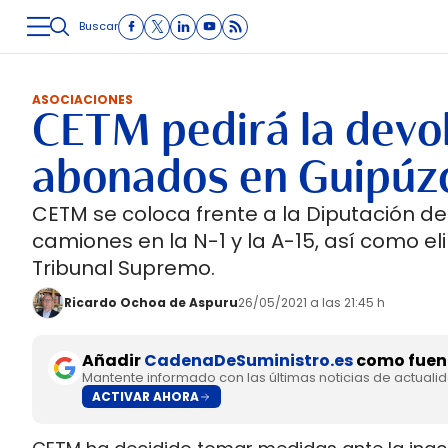
Buscar
LOGÍSTICA
INMOLOGÍSTICA
INTRALOGÍSTICA
CARRETE
ASOCIACIONES
CETM pedirá la devol
abonados en Guipúz
CETM se coloca frente a la Diputación de
camiones en la N-1 y la A-15, así como el
Tribunal Supremo.
Ricardo Ochoa de Aspuru
26/05/2021 a las 21:45 h
Añadir
CadenaDeSuministro.es
como fuent
Mantente informado con las últimas noticias de actuali
ACTIVAR AHORA