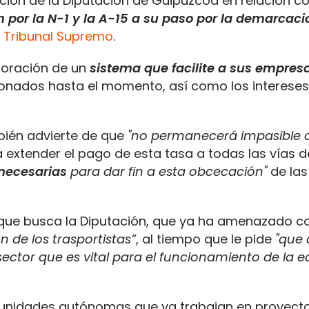
ión de la Diputación de Guipúzcoa en relación co
 por la N-1 y la A-15 a su paso por la demarcaci
l Tribunal Supremo
.
aboración de un
sistema que facilite a sus empres
onados hasta el momento, así como los intereses
mbién advierte de que
"no permanecerá impasible a
 extender el pago de esta tasa a todas las vías d
necesarias
para dar fin a esta obcecación"
de las
 que busca la Diputación, que ya ha amenazado c
n de los trasportistas”
, al tiempo que le pide
"que 
 sector que es vital para el funcionamiento de la 
unidades autónomas que ya trabajan en proyect