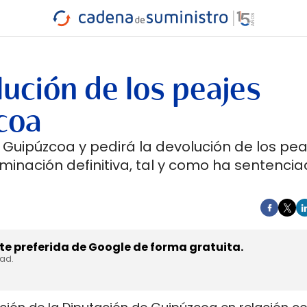
INDUSTRIA
RA
MARÍTIMO
INTERMODAL
PROTAGO
CARRETERA
ución de los peajes
coa
 Guipúzcoa y pedirá la devolución de los pe
iminación definitiva, tal y como ha sentencia
e preferida de Google de forma gratuita.
dad.