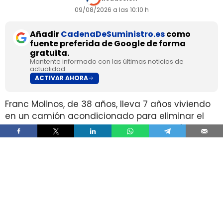
09/08/2026 a las 10:10 h
Añadir
CadenaDeSuministro.es
como
fuente preferida de Google de forma
gratuita.
Mantente informado con las últimas noticias de
actualidad.
ACTIVAR AHORA
Franc Molinos, de 38 años, lleva 7 años viviendo
en un camión acondicionado para eliminar el
alquiler y recortar sus gastos fijos. El vehículo
incorpora cocina, dormitorio, espacio de
almacenamiento, sistema de acumulación de
agua y paneles solares para generar
electricidad.
El ahorro en vivienda ha cambiado por completo
su estructura de gasto, pero no ha borrado las
exigencias diarias de esa fórmula. Molinos