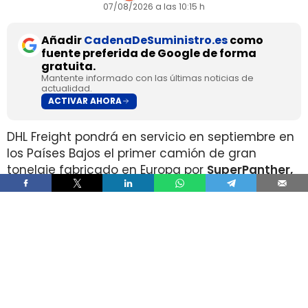
07/08/2026 a las 10:15 h
Añadir
CadenaDeSuministro.es
como
fuente preferida de Google de forma
gratuita.
Mantente informado con las últimas noticias de
actualidad.
ACTIVAR AHORA
DHL Freight pondrá en servicio en septiembre en
los Países Bajos el primer camión de gran
tonelaje fabricado en Europa por
SuperPanther,
después de trasladar la unidad desde Austria
durante agosto. La tractora salió de la línea de
montaje final de Steyr Automotive el 27 de julio,
en la planta de Steyr, en Austria
.
El movimiento llega con una doble lectura
industrial y operativa. SuperPanther es una
empresa china fundada en 2022
, pero su eTopas