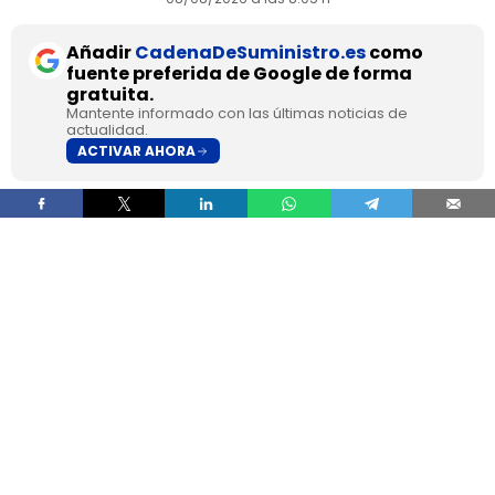
Añadir
CadenaDeSuministro.es
como
fuente preferida de Google de forma
gratuita.
Mantente informado con las últimas noticias de
actualidad.
ACTIVAR AHORA
Las mujeres cerraron 2025 con 12,2 millones de
permisos de conducción en España, el 43,4% del
total, pero esa presencia no se traslada al
transporte profesional, donde apenas
representan el 2% de un colectivo de 250.000
conductores. La brecha aparece pese a que
25.000 mujeres sí cuentan con el permiso
necesario para trabajar al volante.
Ahí está la principal contradicción del sector. La
capacidad legal para incorporarse existe en una