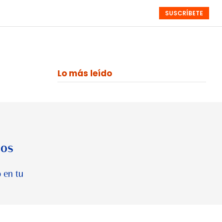
SUSCRÍBETE
RESÚMENES
NISTAS
MONOGRÁFICOS
EVENTOS
SEMANALES
Lo más leído
los
 en tu