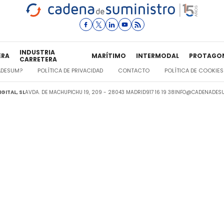
INDUSTRIA
ERA
MARÍTIMO
INTERMODAL
PROTAGO
CARRETERA
ADESUM?
POLÍTICA DE PRIVACIDAD
CONTACTO
POLÍTICA DE COOKIES
GITAL, SL
AVDA. DE MACHUPICHU 19, 209 - 28043 MADRID
917 16 19 38
INFO@CADENADESU