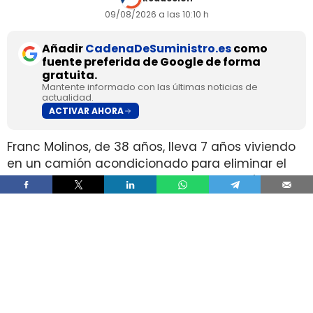
09/08/2026 a las 10:10 h
Añadir
CadenaDeSuministro.es
como
fuente preferida de Google de forma
gratuita.
Mantente informado con las últimas noticias de
actualidad.
ACTIVAR AHORA
Franc Molinos, de 38 años, lleva 7 años viviendo
en un camión acondicionado para eliminar el
alquiler y recortar sus gastos fijos. El vehículo
incorpora cocina, dormitorio, espacio de
almacenamiento, sistema de acumulación de
agua y paneles solares para generar
electricidad.
El ahorro en vivienda ha cambiado por completo
su estructura de gasto, pero no ha borrado las
exigencias diarias de esa fórmula. Molinos