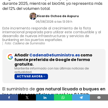
durante 2025, mientras el bioGNL ya representa más
del 12% del volumen total.
Ricardo Ochoa de Aspuru
06/08/2026 a las 13:09 h
Este incremento responde al crecimiento de la flota
internacional preparada para utilizar este combustible y al
desarrollo de nuevas infraestructuras y servicios de
bunkering en los puertos españoles.
Foto: Cadena de Suministro
Añadir
CadenaDeSuministro.es
como
fuente preferida de Google de forma
gratuita.
Mantente informado con las últimas noticias de
actualidad.
ACTIVAR AHORA
El suministro de
gas natural licuado a buques en
los puertos españoles superó los 8,1 TWh
durante 2025
, un volumen que multiplica por
más de cuatro el registrado apenas dos años