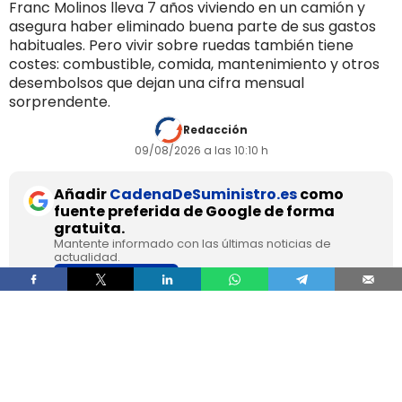
Franc Molinos lleva 7 años viviendo en un camión y
asegura haber eliminado buena parte de sus gastos
habituales. Pero vivir sobre ruedas también tiene
costes: combustible, comida, mantenimiento y otros
desembolsos que dejan una cifra mensual
sorprendente.
Redacción
09/08/2026 a las 10:10 h
Añadir
CadenaDeSuministro.es
como
fuente preferida de Google de forma
gratuita.
Mantente informado con las últimas noticias de
actualidad.
ACTIVAR AHORA
Franc Molinos, de 38 años, lleva 7 años viviendo
en un camión acondicionado para eliminar el
alquiler y recortar sus gastos fijos. El vehículo
incorpora cocina, dormitorio, espacio de