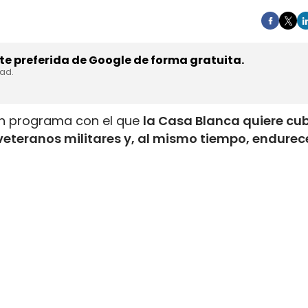
e preferida de Google de forma gratuita.
dad.
un programa con el que
la Casa Blanca quiere cub
veteranos militares y, al mismo tiempo, endurece
tranjeros
. La medida acelera el acceso a la licenc
anejaron vehículos pesados en el ejército y amplí
dejar el servicio activo.
 el mercado laboral del camión en direcciones 
porar nuevos conductores en cuestión de semanas;
s a más de 24.000 conductores comerciales extranj
000 inmigrantes indocumentados apartados y de 
glés.