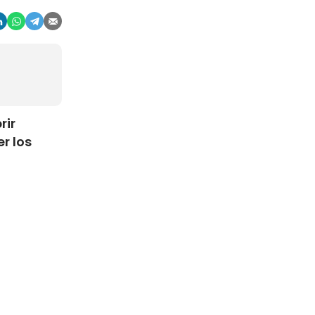
rir
r los
ia de
a las
opuestas.
 por otro,
eros,
26.000