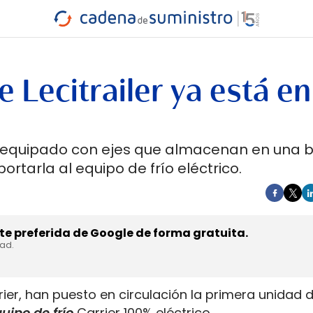
INDUSTRIA
RA
MARÍTIMO
INTERMODAL
PROTAGO
CARRETERA
e Lecitrailer ya está en
o, equipado con ejes que almacenan en una b
rtarla al equipo de frío eléctrico.
e preferida de Google de forma gratuita.
dad.
rrier, han puesto en circulación la primera unidad 
uipo de frío
Carrier 100% eléctrico.