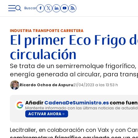
Buscar
LOGÍSTICA
INMOLOGÍSTICA
INTRALOGÍSTICA
CARRETE
INDUSTRIA TRANSPORTE CARRETERA
El primer Eco Frigo d
circulación
Se trata de un semirremolque frigorífic
energía generada al circular, para transpo
Ricardo Ochoa de Aspuru
21/04/2023 a las 13:53 h
Añadir
CadenaDeSuministro.es
como fuent
Mantente informado con las últimas noticias de actuali
ACTIVAR AHORA
Lecitrailer, en colaboración con Valx y con Ca
semirremolque frigorífico equipado con un eq