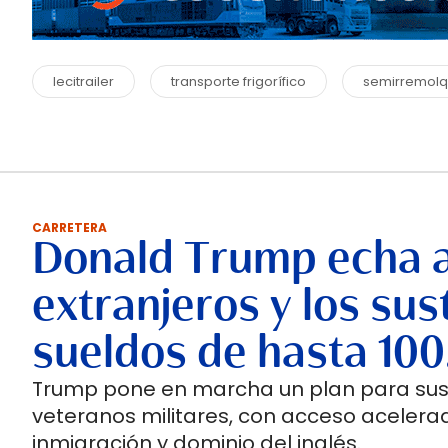
lecitrailer
transporte frigorífico
semirremol
CARRETERA
Donald Trump echa 
extranjeros y los su
sueldos de hasta 100
Trump pone en marcha un plan para susti
veteranos militares, con acceso acelerad
inmigración y dominio del inglés.