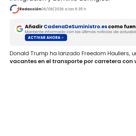
Redacción
06/08/2026 a las 6:35 h
Añadir
CadenaDeSuministro.es
como fuent
Mantente informado con las últimas noticias de actuali
ACTIVAR AHORA
Donald Trump ha lanzado Freedom Hauliers, 
vacantes en el transporte por carretera con 
controles sobre conductores comerciales ex
conducir comercial, la CDL, para quienes ya m
facilidades de entrada para quienes acaban de 
El plan combina dos movimientos que tensan
Por un lado, la administración promete incor
sostiene que ya ha retirado de las carretera
mientras Trump también habló de más de 20.
CDL anuladas tras suspender una prueba de in