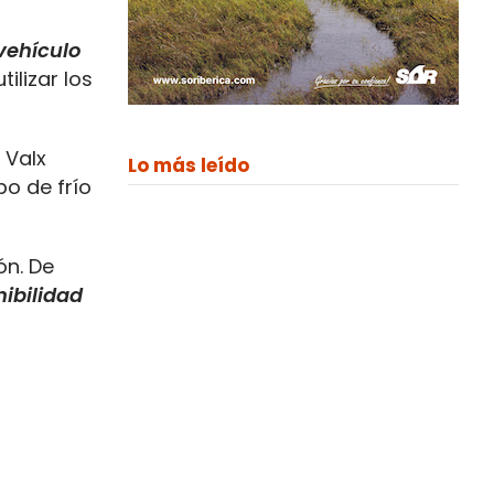
vehículo
ilizar los
 Valx
Lo más leído
po de frío
ón. De
ibilidad