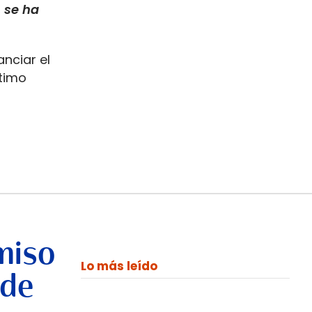
,
se ha
nciar el
timo
miso
Lo más leído
 de