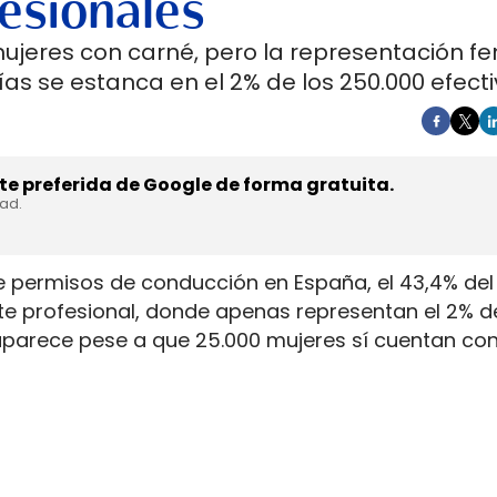
esionales
mujeres con carné, pero la representación f
as se estanca en el 2% de los 250.000 efecti
e preferida de Google de forma gratuita.
dad.
e permisos de conducción en España, el 43,4% del 
rte profesional, donde apenas representan el 2% d
aparece pese a que 25.000 mujeres sí cuentan con
. La capacidad legal para incorporarse existe en u
ientras la actividad mantiene jornadas y arranque
y la permanencia en la conducción de mercancía