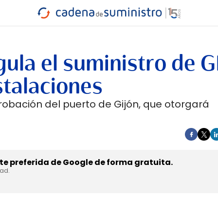
INDUSTRIA
RA
MARÍTIMO
INTERMODAL
PROTAGO
CARRETERA
gula el suministro de 
stalaciones
probación del puerto de Gijón, que otorgará
e preferida de Google de forma gratuita.
dad.