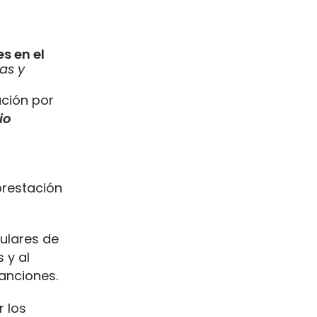
s en el
as y
ución por
io
prestación
tulares de
 y al
anciones.
 los