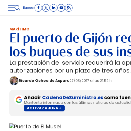
Buscar
LOGÍSTICA
INMOLOGÍSTICA
INTRALOGÍSTICA
CARRETE
MARÍTIMO
El puerto de Gijón re
los buques de sus in
La prestación del servicio requerirá la a
autorizaciones por un plazo de tres años.
Ricardo Ochoa de Aspuru
27/03/2017 a las 21:52 h
Añadir
CadenaDeSuministro.es
como fuent
Mantente informado con las últimas noticias de actuali
ACTIVAR AHORA