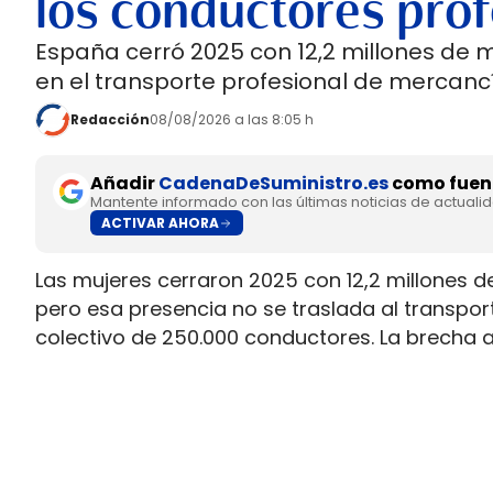
los conductores prof
España cerró 2025 con 12,2 millones de 
en el transporte profesional de mercancí
Redacción
08/08/2026 a las 8:05 h
Añadir
CadenaDeSuministro.es
como fuent
Mantente informado con las últimas noticias de actuali
ACTIVAR AHORA
Las mujeres cerraron 2025 con 12,2 millones d
pero esa presencia no se traslada al transpo
colectivo de 250.000 conductores. La brecha 
permiso necesario para trabajar al volante.
Ahí está la principal contradicción del sector
muy superior a la presencia real en cabina, m
semana que siguen condicionando la entrada 