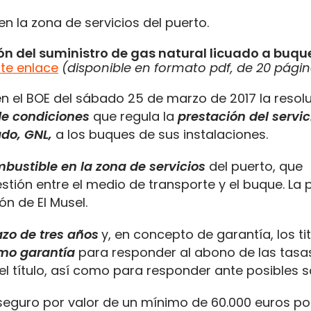
en la zona de servicios del puerto.
ón del suministro de gas natural licuado a buque
te enlace
(disponible en formato pdf, de 20
págin
en el BOE del sábado 25 de marzo de 2017 la resol
de condiciones
que regula la
prestación del servic
do, GNL,
a los buques de sus instalaciones.
mbustible en la zona de servicios
del puerto, que
tión entre el medio de transporte y el buque. La 
ón de El Musel.
azo de tres años
y, en concepto de garantía, los ti
mo garantía
para responder al abono de las tasas
l título, así como para responder ante posibles s
eguro por valor de un mínimo de 60.000 euros por