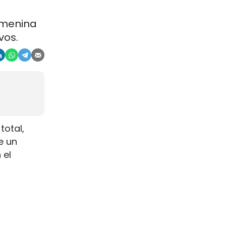
emenina
vos.
total,
e un
 el
na escala
s de
s.