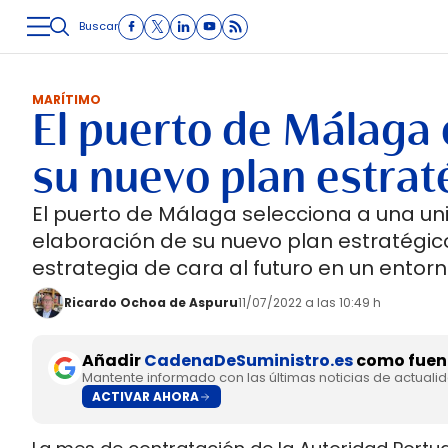
Buscar
LOGÍSTICA
INMOLOGÍSTICA
INTRALOGÍSTICA
CARRETE
MARÍTIMO
El puerto de Málaga 
su nuevo plan estrat
El puerto de Málaga selecciona a una un
elaboración de su nuevo plan estratégico,
estrategia de cara al futuro en un entor
Ricardo Ochoa de Aspuru
11/07/2022 a las 10:49 h
Añadir
CadenaDeSuministro.es
como fuent
Mantente informado con las últimas noticias de actuali
ACTIVAR AHORA