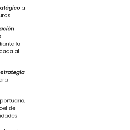
ratégico
a
uros.
cación
s
iante la
ocada al
estrategia
era
portuaria,
pel del
sidades