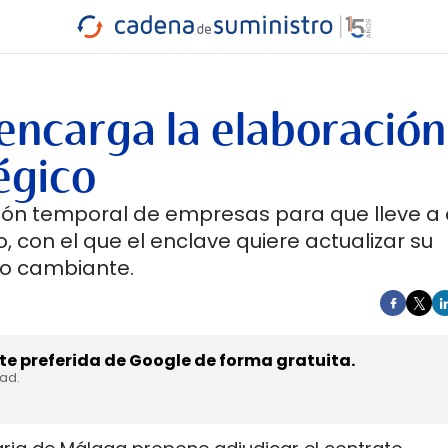
INDUSTRIA
RA
MARÍTIMO
INTERMODAL
PROTAGO
CARRETERA
encarga la elaboración
égico
ión temporal de empresas para que lleve a 
 con el que el enclave quiere actualizar su
no cambiante.
e preferida de Google de forma gratuita.
dad.