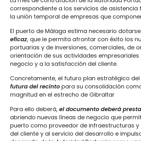
La mes de contratación de la Autoridad Portu
correspondiente a los servicios de asistencia 
la unión temporal de empresas que componen 
El puerto de Málaga estima necesario dotars
eficaz
, que le permita afrontar con éxito los n
portuarias y de inversiones, comerciales, de 
orientación de sus actividades empresariales 
negocio y a la satisfacción del cliente.
Concretamente, el futuro plan estratégico de
futura del recinto
para su consolidación como 
magnitud en el estrecho de Gibraltar
Para ello deberá,
el documento deberá prestar
abriendo nuevas líneas de negocio que permita
puerto como proveedor de infraestructuras y s
del cliente y al servicio del desarrollo e impu