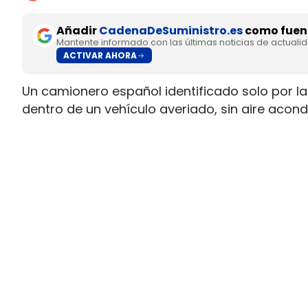
Añadir
CadenaDeSuministro.es
como fuent
Mantente informado con las últimas noticias de actuali
ACTIVAR AHORA
Un camionero español identificado solo por las
dentro de un vehículo averiado, sin aire aco
de que la empresa le ordenara seguir circula
acabó en el hospital por golpe de calor e hiper
cerca de Ontígola.
La secuencia deja una tensión inmediata en la 
estaba en condiciones normales de marcha por u
carretera no se activó a tiempo y el trayecto
servicios básicos.
La avería en el filtro de partíc
velocidad