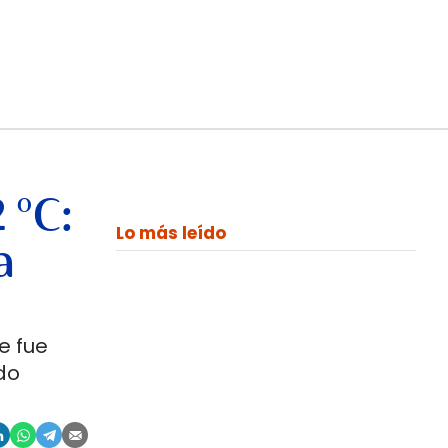
 °C:
Lo más leído
a
e fue
do