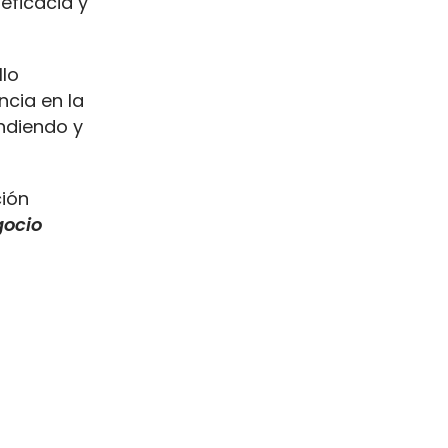
eficacia y
llo
ncia en la
endiendo y
ción
gocio