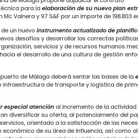
aria de Málaga propone adjudicar el contrato
técnica para la
elaboración de su nuevo plan est
Mc Valnera y 97 S&F por un importe de 198.803 e
e de un nuevo
instrumento actualizado de planifi
uevos desafíos y desarrollar las correctas política
organización, servicios y de recursos humanos med
hacia el desarrollo de una cultura de gestión enf
l puerto de Málaga deberá sentar las bases de la
infraestructura de transporte y logística de prim
 especial atención
al incremento de la actividad 
n diversificar su oferta, al potenciamento del pa
ervicios, orientado a la satisfacción de las nece
lso económico de su área de influencia, así como al