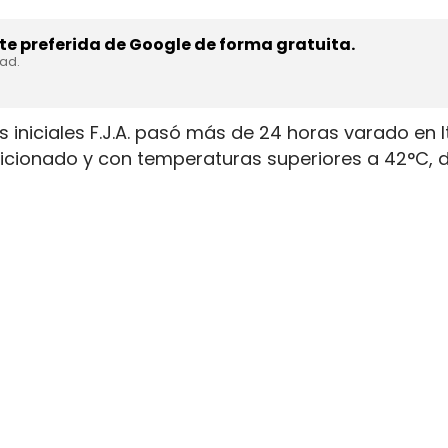
e preferida de Google de forma gratuita.
dad.
 iniciales F.J.A. pasó más de 24 horas varado en I
ndicionado y con temperaturas superiores a 42°C,
ndo pese a haber comunicado la incidencia. El con
tensión tras la avería registrada el 23 de julio de
operativa del transporte internacional. El vehículo
n fallo en el filtro de partículas, pero la asiste
 continuó a velocidad reducida hasta una gasoliner
ulas obligó a seguir la ruta a meno