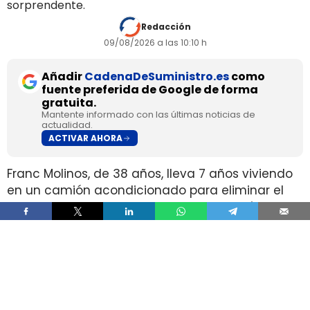
sorprendente.
Redacción
09/08/2026 a las 10:10 h
Añadir
CadenaDeSuministro.es
como
fuente preferida de Google de forma
gratuita.
Mantente informado con las últimas noticias de
actualidad.
ACTIVAR AHORA
Franc Molinos, de 38 años, lleva 7 años viviendo
en un camión acondicionado para eliminar el
alquiler y recortar sus gastos fijos. El vehículo
incorpora cocina, dormitorio, espacio de
almacenamiento, sistema de acumulación de
agua y paneles solares para generar
electricidad.
El ahorro en vivienda ha cambiado por completo