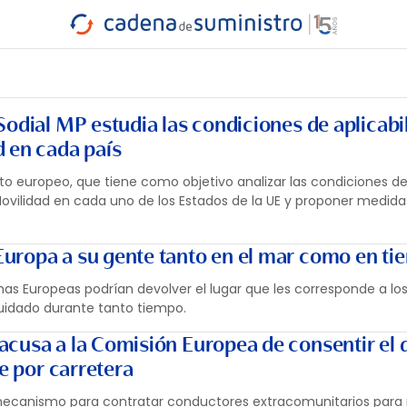
INDUSTRIA
RA
MARÍTIMO
INTERMODAL
PROTAGO
CARRETERA
odial MP estudia las condiciones de aplicabi
 en cada país
cto europeo, que tiene como objetivo analizar las condiciones d
Movilidad en cada uno de los Estados de la UE y proponer medid
Europa a su gente tanto en el mar como en tie
mas Europeas podrían devolver el lugar que les corresponde a lo
cuidado durante tanto tiempo.
acusa a la Comisión Europea de consentir el
te por carretera
 mecanismo para contratar conductores extracomunitarios para r