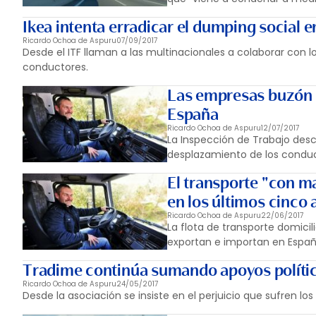
Ikea intenta erradicar el dumping social e
Ricardo Ochoa de Aspuru
07/09/2017
Desde el ITF llaman a las multinacionales a colaborar con 
conductores.
Las empresas buzón l
España
Ricardo Ochoa de Aspuru
12/07/2017
La Inspección de Trabajo des
desplazamiento de los conduc
El transporte "con m
en los últimos cinco
Ricardo Ochoa de Aspuru
22/06/2017
La flota de transporte domici
exportan e importan en Españ
Tradime continúa sumando apoyos político
Ricardo Ochoa de Aspuru
24/05/2017
Desde la asociación se insiste en el perjuicio que sufren lo