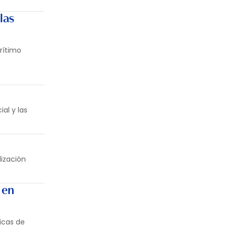
las
rítimo
al y las
ización
 en
icas de