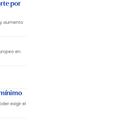
rte por
a y aumento
Europeo en
o mínimo
der exigir el