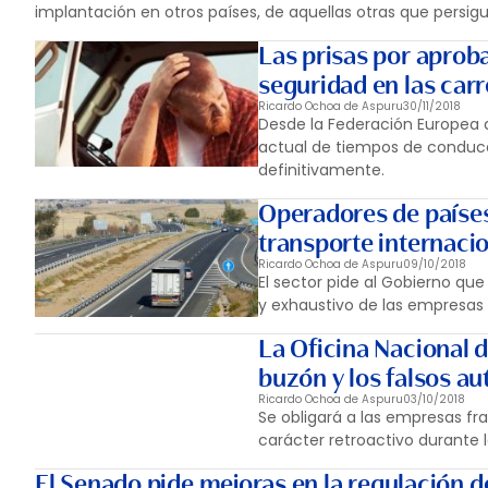
implantación en otros países, de aquellas otras que persig
Las prisas por aprob
seguridad en las carr
Ricardo Ochoa de Aspuru
30/11/2018
Desde la Federación Europea 
actual de tiempos de conducc
definitivamente.
Operadores de países 
transporte internaci
Ricardo Ochoa de Aspuru
09/10/2018
El sector pide al Gobierno que
y exhaustivo de las empresas
La Oficina Nacional 
buzón y los falsos 
Ricardo Ochoa de Aspuru
03/10/2018
Se obligará a las empresas fra
carácter retroactivo durante 
El Senado pide mejoras en la regulación 