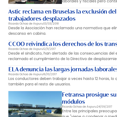
laborales y fiscales pero con
Astic reclama en Bruselas la exclusión del
trabajadores desplazados
Ricardo Ochoa de Aspuru
03/03/2018
Desde la Asociación han reclamado una normativa que elimin
descanso en cabina.
CCOO reivindica los derechos de los tran
Ricardo Ochoa de Aspuru
12/11/2017
Desde el sindicato, han alertado de las consecuencias del
reclamado el cumplimiento de la Directiva de desplazamie
ELA denuncia las largas jornadas laborales
Ricardo Ochoa de Aspuru
16/10/2017
Los conductores deben trabajar a veces hasta 12 horas, lo 
también para el resto de usuarios.
Fetransa prosigue su
módulos
Ricardo Ochoa de Aspuru
24/09/2017
Entre las principales preocupa
que "viene a condenar a medi