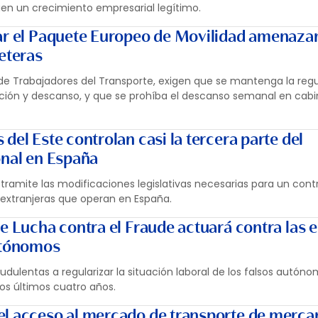
uen un crecimiento empresarial legítimo.
ar el Paquete Europeo de Movilidad amenazan
eteras
de Trabajadores del Transporte, exigen que se mantenga la reg
ión y descanso, y que se prohíba el descanso semanal en cab
del Este controlan casi la tercera parte del
onal en España
 tramite las modificaciones legislativas necesarias para un contro
 extranjeras que operan en España.
de Lucha contra el Fraude actuará contra las
autónomos
udulentas a regularizar la situación laboral de los falsos autón
los últimos cuatro años.
del acceso al mercado de transporte de merca