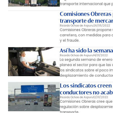
transporte internacional que 
Comisiones Obreras p
transporte de mercan
Ricardo Ochoa de Aspuru
26/05/2022
Comisiones Obreras propone u
carretera, con medidas para d
y el fraude.
Así ha sido la semana 
Ricardo Ochoa de Aspuru
14/01/2022
La segunda semana de enero en
planea el sector para que las
los sindicatos sobre el poco 
desplazamiento de conductore
Los sindicatos creen
conductores no acaba
Ricardo Ochoa de Aspuru
12/01/2022
Comisiones Obreras cree que l
regulación sobre desplazamie
transporte.