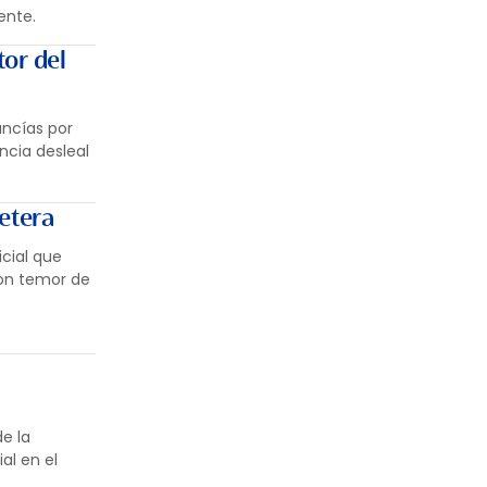
ente.
or del
ancías por
ncia desleal
retera
cial que
con temor de
e la
al en el