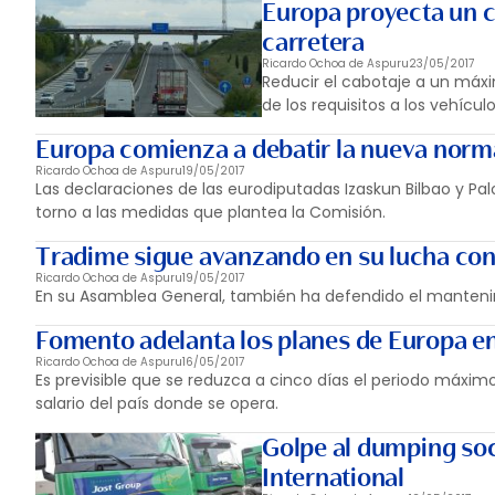
Europa proyecta un c
carretera
Ricardo Ochoa de Aspuru
23/05/2017
Reducir el cabotaje a un máxi
de los requisitos a los vehícul
Europa comienza a debatir la nueva norma
Ricardo Ochoa de Aspuru
19/05/2017
Las declaraciones de las eurodiputadas Izaskun Bilbao y Pa
torno a las medidas que plantea la Comisión.
Tradime sigue avanzando en su lucha con
Ricardo Ochoa de Aspuru
19/05/2017
En su Asamblea General, también ha defendido el mantenim
Fomento adelanta los planes de Europa en 
Ricardo Ochoa de Aspuru
16/05/2017
Es previsible que se reduzca a cinco días el periodo máxim
salario del país donde se opera.
Golpe al dumping soci
International