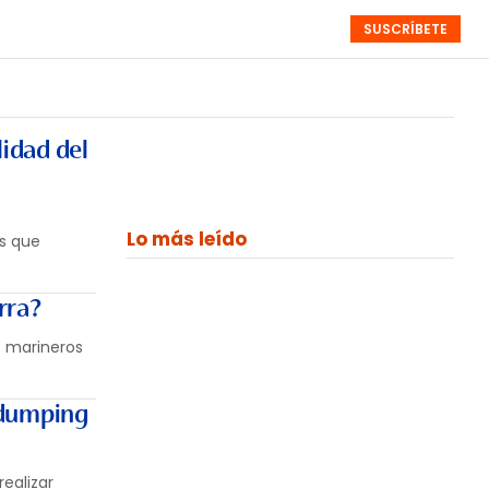
SUSCRÍBETE
RESÚMENES
NISTAS
MONOGRÁFICOS
EVENTOS
SEMANALES
lidad del
e
Lo más leído
as que
rra?
s marineros
 dumping
ealizar