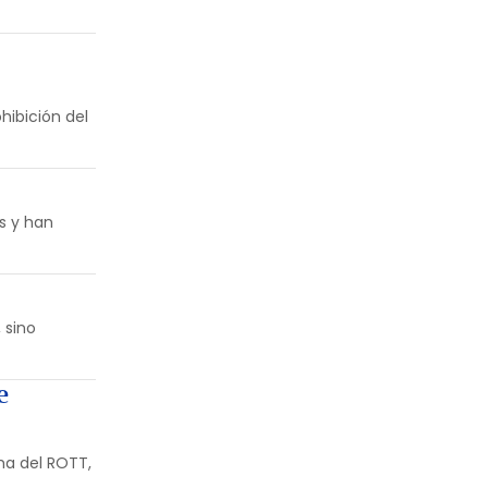
hibición del
s y han
 sino
e
ma del ROTT,