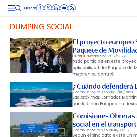
Buscar
LOGÍSTICA
INMOLOGÍSTICA
INTRALOGÍSTICA
CARRETE
DUMPING SOCIAL
El proyecto europeo S
Paquete de Movilidad
CARRETERA
Redacción
12/02/2024
Astic participa en este proye
aplicabilidad del Paquete de 
mejoren su control.
¿Cuándo defenderá 
Ricardo Ochoa de Aspuru
08/06/2023
Las próximas Jornadas Maríti
que la Unión Europea ha des
Comisiones Obreras 
social en el transpor
Ricardo Ochoa de Aspuru
30/01/2023
Según el sindicato existe un