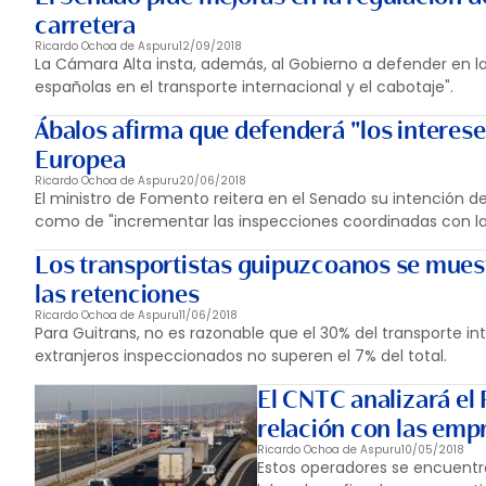
carretera
Ricardo Ochoa de Aspuru
12/09/2018
La Cámara Alta insta, además, al Gobierno a defender en l
españolas en el transporte internacional y el cabotaje".
Ábalos afirma que defenderá "los interese
Europea
Ricardo Ochoa de Aspuru
20/06/2018
El ministro de Fomento reitera en el Senado su intención 
como de "incrementar las inspecciones coordinadas con la
Los transportistas guipuzcoanos se muest
las retenciones
Ricardo Ochoa de Aspuru
11/06/2018
Para Guitrans, no es razonable que el 30% del transporte int
extranjeros inspeccionados no superen el 7% del total.
El CNTC analizará el 
relación con las emp
Ricardo Ochoa de Aspuru
10/05/2018
Estos operadores se encuentr