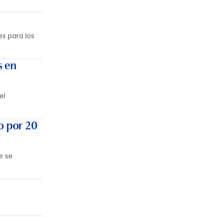
es para los
s en
el
o por 20
e se