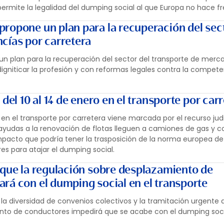
permite la legalidad del dumping social al que Europa no hace fr
ropone un plan para la recuperación del sect
cías por carretera
n plan para la recuperación del sector del transporte de merc
igniticar la profesión y con reformas legales contra la compete
del 10 al 14 de enero en el transporte por car
 el transporte por carretera viene marcada por el recurso judi
 ayudas a la renovación de flotas lleguen a camiones de gas y 
impacto que podría tener la trasposición de la norma europea de
s para atajar el dumping social.
 que la regulación sobre desplazamiento de
rá con el dumping social en el transporte
a diversidad de convenios colectivos y la tramitación urgente d
nto de conductores impedirá que se acabe con el dumping soci