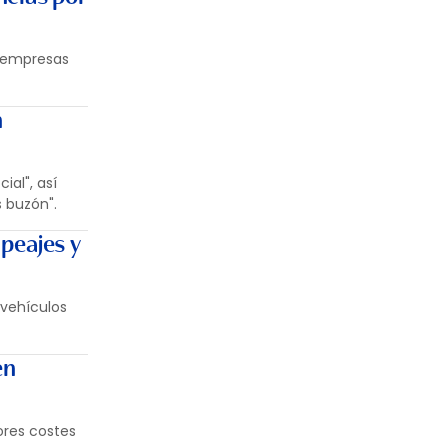
s empresas
n
al", así
 buzón".
peajes y
vehículos
en
ores costes