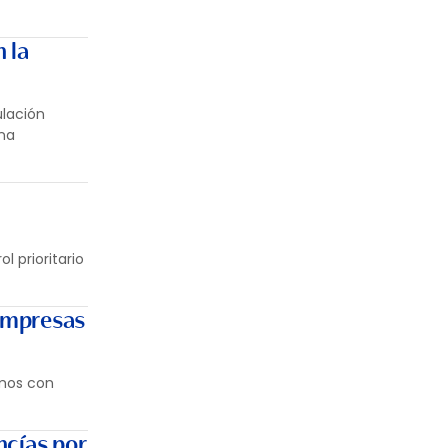
 la
ulación
ina
l prioritario
 empresas
omos con
ncías por