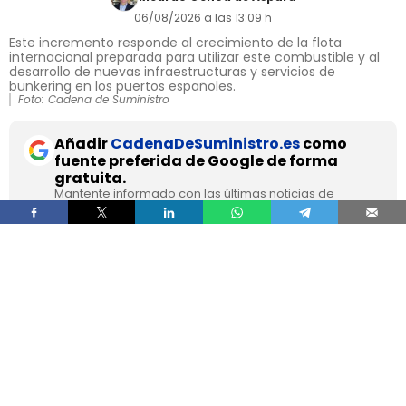
06/08/2026 a las 13:09 h
Este incremento responde al crecimiento de la flota
internacional preparada para utilizar este combustible y al
desarrollo de nuevas infraestructuras y servicios de
bunkering en los puertos españoles.
Foto: Cadena de Suministro
Añadir
CadenaDeSuministro.es
como
fuente preferida de Google de forma
gratuita.
Mantente informado con las últimas noticias de
actualidad.
ACTIVAR AHORA
El suministro de
gas natural licuado a buques en
los puertos españoles superó los 8,1 TWh
durante 2025
, un volumen que multiplica por
más de cuatro el registrado apenas dos años
antes, según los datos recopilados por Gasnam.
La energía suministrada, que incluye tanto GNL
de origen fósil como renovable, equivaldría