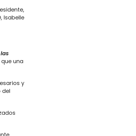
esidente,
, Isabelle
 las
 que una
cesarios y
 del
rzados
ante