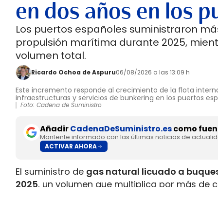
en dos años en los p
Los puertos españoles suministraron más
propulsión marítima durante 2025, mient
volumen total.
Ricardo Ochoa de Aspuru
06/08/2026 a las 13:09 h
Este incremento responde al crecimiento de la flota interna
infraestructuras y servicios de bunkering en los puertos es
Foto: Cadena de Suministro
Añadir
CadenaDeSuministro.es
como fuent
Mantente informado con las últimas noticias de actuali
ACTIVAR AHORA
El suministro de
gas natural licuado a buques
2025
, un volumen que multiplica por más de c
datos recopilados por Gasnam. La energía sum
renovable, equivaldría aproximadamente a
ll