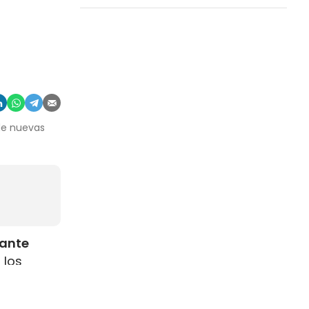
 de nuevas
rante
 los
como