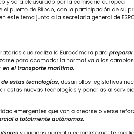
peo y será clausurado por la comisaria europea
 el puerto de Bilbao, con la participación de su pr
 en este tema junto a la secretaria general de ESPO
paratorios que realiza la Eurocámara para
preparar
izarse para acomodar la normativa a los cambios
r
en el transporte marítimo.
s de estas tecnologías
, desarrollos legislativos ne
r estas nuevas tecnologías y ponerlas al servicio
ividad emergentes que van a crearse o verse refo
rcial o totalmente autónomos.
ulsores
y guiados parcial o completamente medi