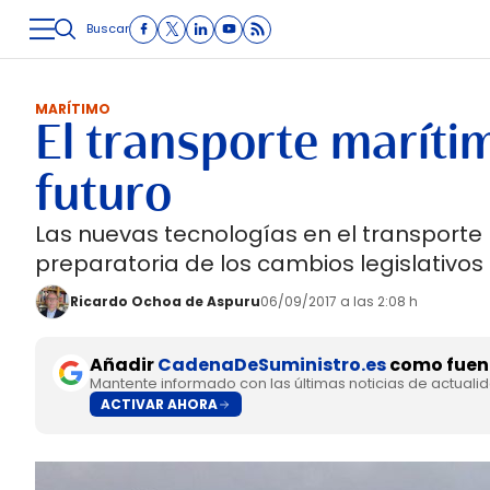
Buscar
LOGÍSTICA
INMOLOGÍSTICA
INTRALOGÍSTICA
CARRETE
MARÍTIMO
El transporte marít
futuro
Las nuevas tecnologías en el transporte
preparatoria de los cambios legislativos
Ricardo Ochoa de Aspuru
06/09/2017 a las 2:08 h
Añadir
CadenaDeSuministro.es
como fuent
Mantente informado con las últimas noticias de actuali
ACTIVAR AHORA