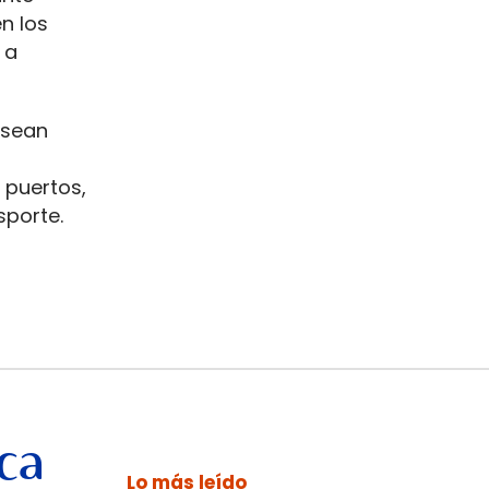
n los
 a
sean
 puertos,
sporte.
ca
Lo más leído