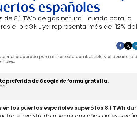
uertos españoles
 de 8,1 TWh de gas natural licuado para la
ras el bioGNL ya representa más del 12% del
cional preparada para utilizar este combustible y al desarrollo
pañoles.
e preferida de Google de forma gratuita.
dad.
 en los puertos españoles superó los 8,1 TWh du
uatro el registrado apenas dos años antes, según
inistrada, que incluye tanto GNL de origen fósil 
enar el depósito de 16 millones de automóviles
.