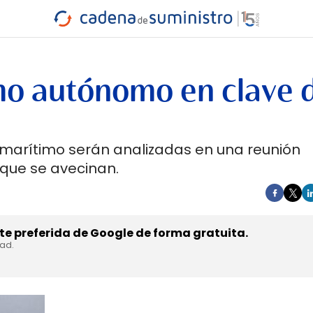
INDUSTRIA
RA
MARÍTIMO
INTERMODAL
PROTAGO
CARRETERA
imo autónomo en clave 
 marítimo serán analizadas en una reunión
 que se avecinan.
e preferida de Google de forma gratuita.
dad.