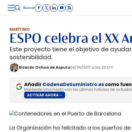
Buscar
LOGÍSTICA
INMOLOGÍSTICA
INTRALOGÍSTICA
CARRETE
MARÍTIMO
ESPO celebra el XX A
Este proyecto tiene el objetivo de ayuda
sostenibilidad.
Ricardo Ochoa de Aspuru
04/06/2017 a las 23:21 h
Añadir
CadenaDeSuministro.es
como fuent
Mantente informado con las últimas noticias de actuali
ACTIVAR AHORA
La Organización ha felicitado a los puertos de 