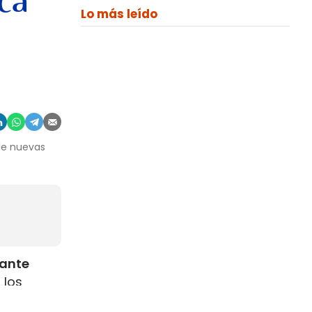
ca
Lo más leído
 de nuevas
rante
 los
como