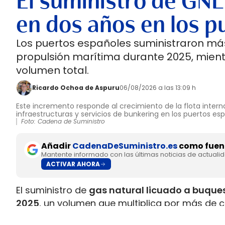
El suministro de GNL
en dos años en los p
Los puertos españoles suministraron más
propulsión marítima durante 2025, mient
volumen total.
Ricardo Ochoa de Aspuru
06/08/2026 a las 13:09 h
Este incremento responde al crecimiento de la flota interna
infraestructuras y servicios de bunkering en los puertos es
Foto: Cadena de Suministro
Añadir
CadenaDeSuministro.es
como fuent
Mantente informado con las últimas noticias de actuali
ACTIVAR AHORA
El suministro de
gas natural licuado a buques
2025
, un volumen que multiplica por más de c
datos recopilados por Gasnam. La energía sum