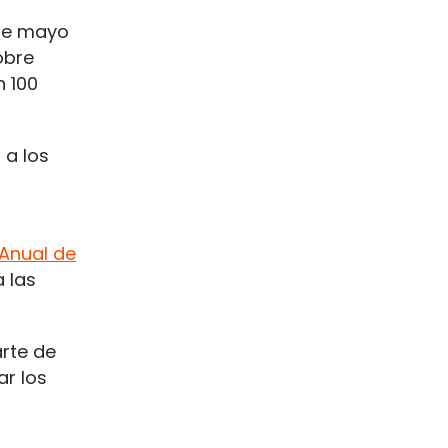
 de mayo
obre
n 100
 a los
 Anual de
a las
arte de
ar los