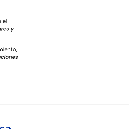
 el
res y
miento,
aciones