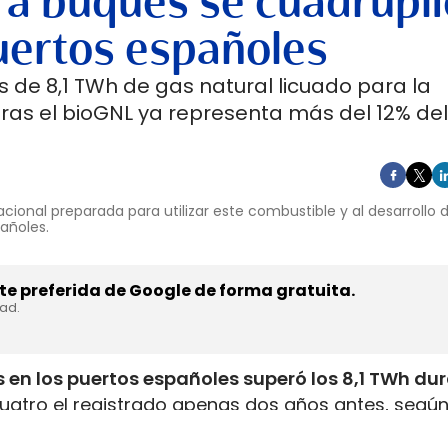
 a buques se cuadrupli
uertos españoles
 de 8,1 TWh de gas natural licuado para la
ras el bioGNL ya representa más del 12% del
cional preparada para utilizar este combustible y al desarrollo
pañoles.
e preferida de Google de forma gratuita.
dad.
 en los puertos españoles superó los 8,1 TWh du
uatro el registrado apenas dos años antes, según
inistrada, que incluye tanto GNL de origen fósil 