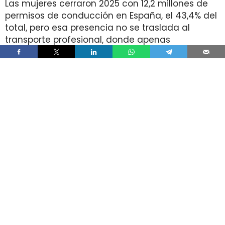
Las mujeres cerraron 2025 con 12,2 millones de
permisos de conducción en España, el 43,4% del
total, pero esa presencia no se traslada al
transporte profesional, donde apenas
representan el 2% de un colectivo de 250.000
conductores. La brecha aparece pese a que
25.000 mujeres sí cuentan con el permiso
necesario para trabajar al volante.
Ahí está la principal contradicción del sector. La
capacidad legal para incorporarse existe en una
escala muy superior a la presencia real en
cabina, mientras la actividad mantiene
jornadas y arranques de semana que siguen
condicionando la entrada y la permanencia en
la conducción de mercancías.
Solo 5.000 mujeres conducen
camiones pese a que 25.000 tienen