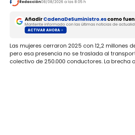
Redacción
08/08/2026 a las 8:05 h
Añadir
CadenaDeSuministro.es
como fuent
Mantente informado con las últimas noticias de actuali
ACTIVAR AHORA
Las mujeres cerraron 2025 con 12,2 millones d
pero esa presencia no se traslada al transpo
colectivo de 250.000 conductores. La brecha 
permiso necesario para trabajar al volante.
Ahí está la principal contradicción del sector
muy superior a la presencia real en cabina, m
semana que siguen condicionando la entrada 
Solo 5.000 mujeres conducen c
permiso profesional
Los datos difundidos por el Ministerio de Tran