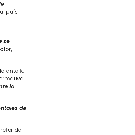
de
al país
e se
ctor,
o ante la
normativa
te la
entales de
referida