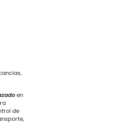
cancías,
lazado
en
ara
trol de
ansporte,