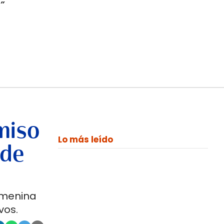
”
miso
Lo más leído
 de
emenina
vos.