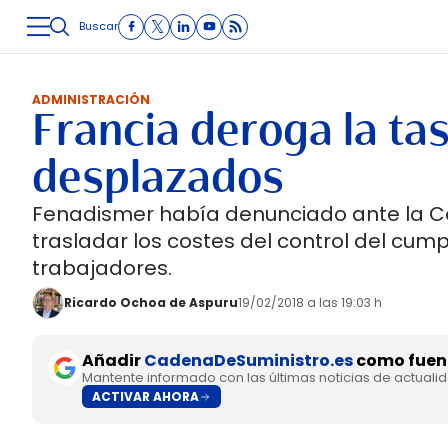
Buscar
LOGÍSTICA
INMOLOGÍSTICA
INTRALOGÍSTICA
CARRETE
ADMINISTRACIÓN
Francia deroga la ta
desplazados
Fenadismer había denunciado ante la Co
trasladar los costes del control del cump
trabajadores.
Ricardo Ochoa de Aspuru
19/02/2018 a las 19:03 h
Añadir
CadenaDeSuministro.es
como fuent
Mantente informado con las últimas noticias de actuali
ACTIVAR AHORA