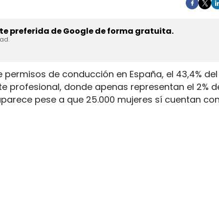
e preferida de Google de forma gratuita.
dad.
e permisos de conducción en España, el 43,4% del 
rte profesional, donde apenas representan el 2% d
aparece pese a que 25.000 mujeres sí cuentan con
. La capacidad legal para incorporarse existe en u
ientras la actividad mantiene jornadas y arranque
y la permanencia en la conducción de mercancía
amiones pese a que 25.000 tienen
sportes y Movilidad Sostenible dibujan una distanc