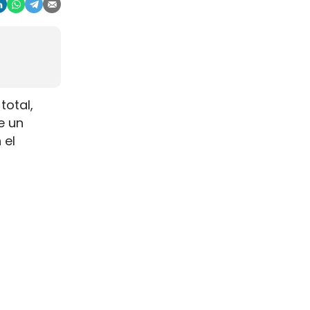
total,
e un
 el
na escala
s de
s.
 el
ia clara