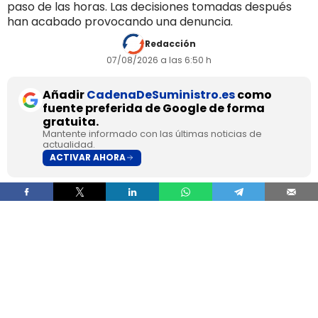
paso de las horas. Las decisiones tomadas después
han acabado provocando una denuncia.
Redacción
07/08/2026 a las 6:50 h
Añadir
CadenaDeSuministro.es
como
fuente preferida de Google de forma
gratuita.
Mantente informado con las últimas noticias de
actualidad.
ACTIVAR AHORA
Un camionero español identificado solo por las
iniciales F.J.A. pasó más de 24 horas varado en
Italia dentro de un vehículo averiado, sin aire
acondicionado y con temperaturas superiores a
42°C, después de que la empresa le ordenara
seguir circulando pese a haber comunicado la
incidencia. El conductor acabó en el hospital por
golpe de calor e hipertensión tras la avería