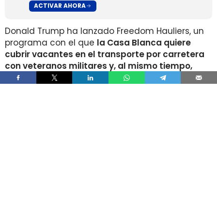
ACTIVAR AHORA
Donald Trump ha lanzado Freedom Hauliers, un
programa con el que
la Casa Blanca quiere
cubrir vacantes en el transporte por carretera
con veteranos militares y, al mismo tiempo,
endurecer los controles sobre conductores
comerciales extranjeros
. La medida acelera el
acceso a la licencia de conducir comercial, la
CDL, para quienes ya manejaron vehículos
pesados en el ejército y amplía las facilidades
de entrada para quienes acaban de dejar el
servicio activo.
El plan combina dos movimientos que tensan el
mercado laboral del camión en direcciones
opuestas.
Por un lado, la administración
promete incorporar nuevos conductores en
cuestión de semanas; por otro, sostiene que ya