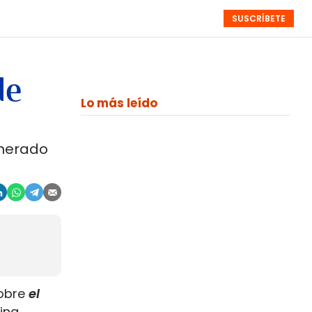
SUSCRÍBETE
RESÚMENES
NISTAS
MONOGRÁFICOS
EVENTOS
SEMANALES
de
Lo más leído
lnerado
sobre
el
ing.