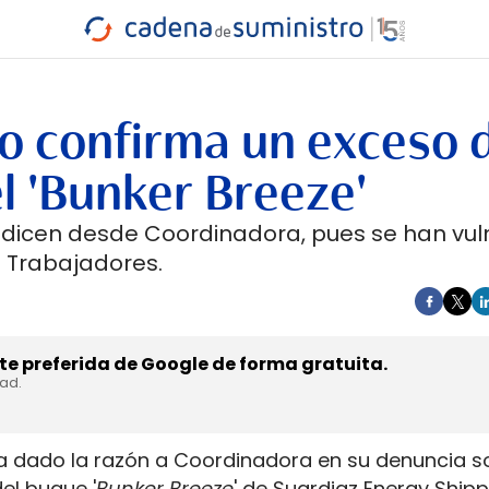
INDUSTRIA
RA
MARÍTIMO
INTERMODAL
PROTAGO
CARRETERA
jo confirma un exceso 
l 'Bunker Breeze'
e, dicen desde Coordinadora, pues se han vu
s Trabajadores.
e preferida de Google de forma gratuita.
dad.
ha dado la razón a Coordinadora en su denuncia 
el buque '
Bunker Breeze
' de Suardiaz Energy Shipp