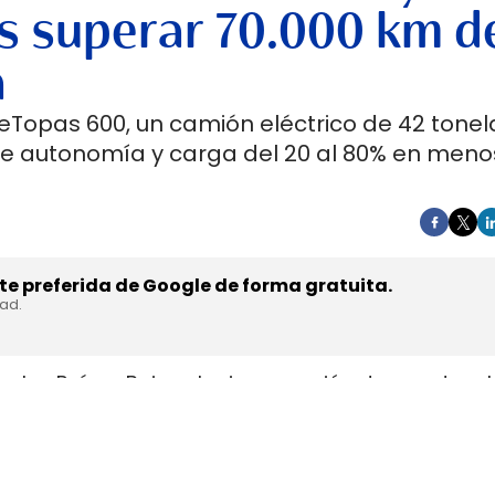
s superar 70.000 km d
a
 eTopas 600, un camión eléctrico de 42 tone
de autonomía y carga del 20 al 80% en meno
e preferida de Google de forma gratuita.
dad.
en los Países Bajos el primer camión de gran tonel
s de trasladar la unidad desde Austria durante a
teyr Automotive el 27 de julio,
en la planta de Stey