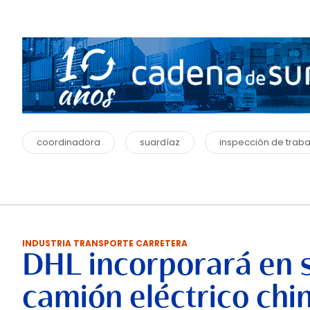
coordinadora
suardíaz
inspección de traba
INDUSTRIA TRANSPORTE CARRETERA
DHL incorporará en 
camión eléctrico chi