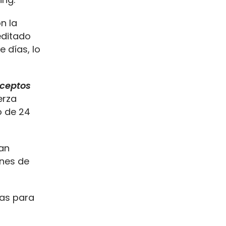
n la
editado
e días, lo
ceptos
erza
o de 24
man
ones de
das para