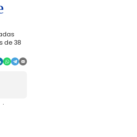
e
ladas
s de 38
aje
gosto. La
r, en