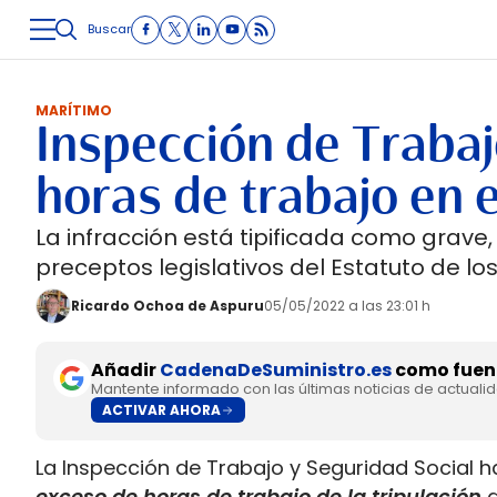
Buscar
LOGÍSTICA
INMOLOGÍSTICA
INTRALOGÍSTICA
CARRETE
MARÍTIMO
Inspección de Traba
horas de trabajo en e
La infracción está tipificada como grav
preceptos legislativos del Estatuto de lo
Ricardo Ochoa de Aspuru
05/05/2022 a las 23:01 h
Añadir
CadenaDeSuministro.es
como fuent
Mantente informado con las últimas noticias de actuali
ACTIVAR AHORA
La Inspección de Trabajo y Seguridad Social 
exceso de horas de trabajo de la tripulación
d