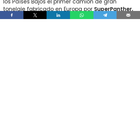
los Países Bajos el primer camión de gran
tonelaje fabricado en Europa por
SuperPanther,
después de trasladar la unidad desde Austria
durante agosto. La tractora salió de la línea de
montaje final de Steyr Automotive el 27 de julio,
en la planta de Steyr, en Austria
.
El movimiento llega con una doble lectura
industrial y operativa. SuperPanther es una
empresa china fundada en 2022
, pero su eTopas
600 para el mercado europeo se ensambla en
Austria con socios industriales del continente y
ya ha realizado tests en rutas reales antes de su
comercialización.
DHL Freight lleva a los Países Bajos
una tractora probada antes en la
ruta entre Viena y Wels