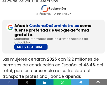
el 2% de los 250.000 efectivos.
Redacción
08/08/2026 a las 8:05 h
Añadir
CadenaDeSuministro.es
como
fuente preferida de Google de forma
gratuita.
Mantente informado con las últimas noticias de
actualidad.
ACTIVAR AHORA
Las mujeres cerraron 2025 con 12,2 millones de
permisos de conducción en España, el 43,4% del
total, pero esa presencia no se traslada al
transporte profesional, donde apenas
representan el 2% de un colectivo de 250.000
conductores. La brecha aparece pese a que
25.000 mujeres sí cuentan con el permiso
necesario para trabajar al volante.