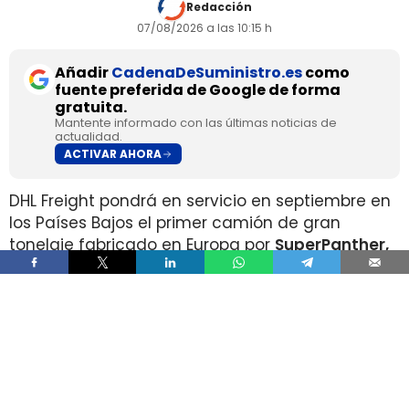
Redacción
07/08/2026 a las 10:15 h
Añadir
CadenaDeSuministro.es
como
fuente preferida de Google de forma
gratuita.
Mantente informado con las últimas noticias de
actualidad.
ACTIVAR AHORA
DHL Freight pondrá en servicio en septiembre en
los Países Bajos el primer camión de gran
tonelaje fabricado en Europa por
SuperPanther,
después de trasladar la unidad desde Austria
durante agosto. La tractora salió de la línea de
montaje final de Steyr Automotive el 27 de julio,
en la planta de Steyr, en Austria
.
El movimiento llega con una doble lectura
industrial y operativa. SuperPanther es una