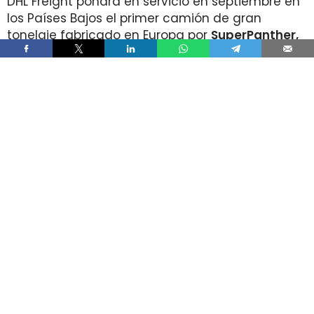
DHL Freight pondrá en servicio en septiembre en
los Países Bajos el primer camión de gran
tonelaje fabricado en Europa por
SuperPanther,
después de trasladar la unidad desde Austria
durante agosto. La tractora salió de la línea de
montaje final de Steyr Automotive el 27 de julio,
en la planta de Steyr, en Austria
.
El movimiento llega con una doble lectura
industrial y operativa. SuperPanther es una
empresa china fundada en 2022
, pero su eTopas
600 para el mercado europeo se ensambla en
Austria con socios industriales del continente y
ya ha realizado tests en rutas reales antes de su
comercialización.
DHL Freight lleva a los Países Bajos
una tractora probada antes en la
ruta entre Viena y Wels