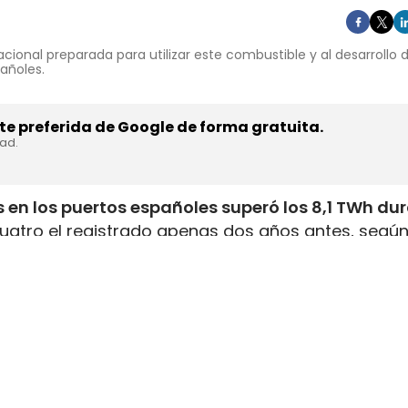
cional preparada para utilizar este combustible y al desarrollo
pañoles.
e preferida de Google de forma gratuita.
dad.
 en los puertos españoles superó los 8,1 TWh du
uatro el registrado apenas dos años antes, según
inistrada, que incluye tanto GNL de origen fósil 
enar el depósito de 16 millones de automóviles
.
flota internacional preparada para utilizar este
tructuras y servicios de bunkering
en los puertos
ución está consolidando a España como
uno de lo
istro de combustibles alternativos
destinados al