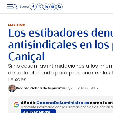
Buscar
LOGÍSTICA
INMOLOGÍSTICA
INTRALOGÍSTICA
CARRETE
MARÍTIMO
Los estibadores den
antisindicales en los
Caniçal
Si no cesan las intimidaciones a los miem
de todo el mundo para presionar en las 
Leixões.
Ricardo Ochoa de Aspuru
29/07/2018 a las 20:42 h
Añadir
CadenaDeSuministro.es
como fuent
Mantente informado con las últimas noticias de actuali
ACTIVAR AHORA