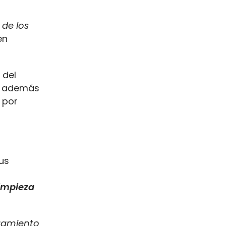
 de los
en
 del
, además
 por
sus
limpieza
gamiento