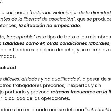
C.
 se enumeran "
todas las violaciones de la dignidad
ntes de la libertad de asociación
", que se produc
entonces,
la situación ha empeorado
.
anto, inaceptable
" este tipo de trato a los miembros
s salariales como en otras condiciones laborales
n de estibadores de pleno derecho, y su reemplazo
rmados.
 calidad
 difíciles, aislados y no cualificados
", a pesar de 
otros trabajadores precarios, inexpertos y sin
ajo portuario y provoca
retrasos frecuentes en la 
r la calidad de las operaciones.
tibadores ha reclamado que se detenga "
este hosti