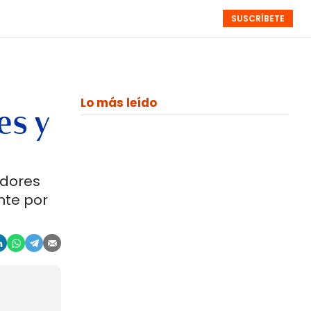
SUSCRÍBETE
RESÚMENES
NISTAS
MONOGRÁFICOS
EVENTOS
SEMANALES
Lo más leído
es y
adores
nte por