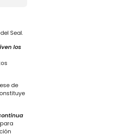
del Seal.
iven los
tos
cese de
constituye
continua
 para
ación