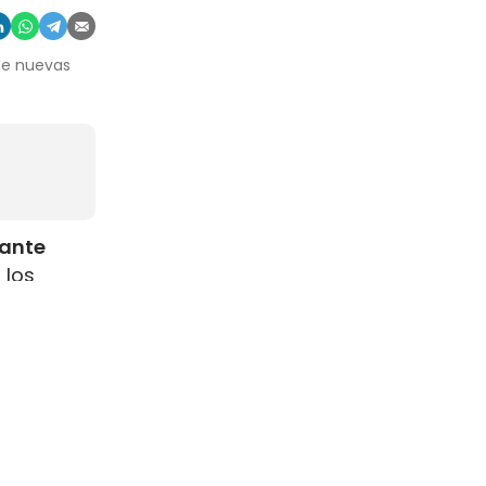
 de nuevas
rante
 los
como
s