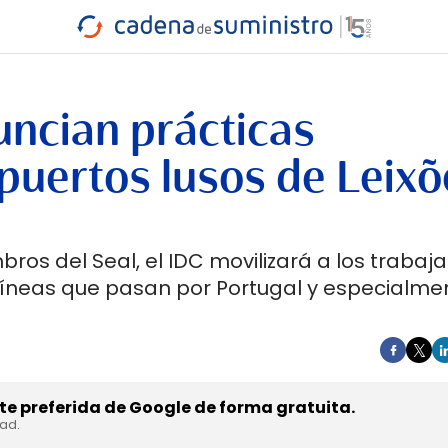
INDUSTRIA
RA
MARÍTIMO
INTERMODAL
PROTAGO
CARRETERA
uncian prácticas
 puertos lusos de Leixõ
bros del Seal, el IDC movilizará a los trabaj
líneas que pasan por Portugal y especialme
e preferida de Google de forma gratuita.
dad.