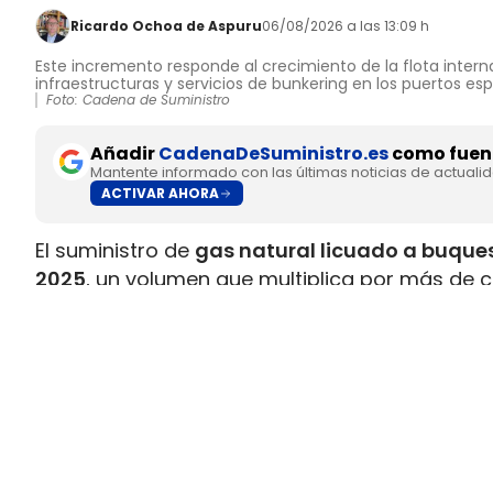
Ricardo Ochoa de Aspuru
06/08/2026 a las 13:09 h
Este incremento responde al crecimiento de la flota interna
infraestructuras y servicios de bunkering en los puertos es
Foto: Cadena de Suministro
Añadir
CadenaDeSuministro.es
como fuent
Mantente informado con las últimas noticias de actuali
ACTIVAR AHORA
El suministro de
gas natural licuado a buques
2025
, un volumen que multiplica por más de c
datos recopilados por Gasnam. La energía sum
renovable, equivaldría aproximadamente a
ll
Este incremento responde al crecimiento de la 
combustible y al desarrollo de
nuevas infraes
españoles. Gasnam considera que esta evol
principales enclaves europeos para el sumin