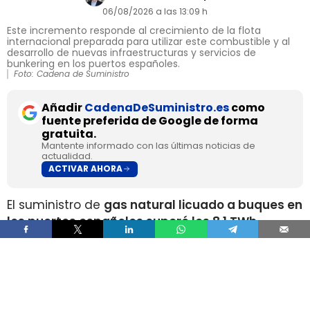
06/08/2026 a las 13:09 h
Este incremento responde al crecimiento de la flota
internacional preparada para utilizar este combustible y al
desarrollo de nuevas infraestructuras y servicios de
bunkering en los puertos españoles.
Foto: Cadena de Suministro
Añadir
CadenaDeSuministro.es
como
fuente preferida de Google de forma
gratuita.
Mantente informado con las últimas noticias de
actualidad.
ACTIVAR AHORA
El suministro de
gas natural licuado a buques en
los puertos españoles superó los 8,1 TWh
durante 2025
, un volumen que multiplica por
más de cuatro el registrado apenas dos años
antes, según los datos recopilados por Gasnam.
La energía suministrada, que incluye tanto GNL
de origen fósil como renovable, equivaldría