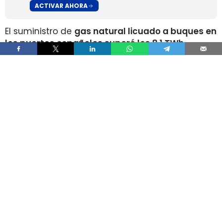
ACTIVAR AHORA
El suministro de
gas natural licuado a buques en
los puertos españoles superó los 8,1 TWh
durante 2025
, un volumen que multiplica por
más de cuatro el registrado apenas dos años
antes, según los datos recopilados por Gasnam.
La energía suministrada, que incluye tanto GNL
de origen fósil como renovable, equivaldría
aproximadamente a
llenar el depósito de 16
millones de automóviles
.
Este incremento responde al crecimiento de la
flota internacional preparada para utilizar este
combustible y al desarrollo de
nuevas
infraestructuras y servicios de bunkering
en los
puertos españoles. Gasnam considera que esta
evolución está consolidando a España como
uno de los principales enclaves europeos para