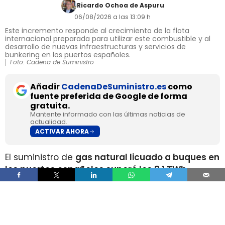
Ricardo Ochoa de Aspuru
06/08/2026 a las 13:09 h
Este incremento responde al crecimiento de la flota
internacional preparada para utilizar este combustible y al
desarrollo de nuevas infraestructuras y servicios de
bunkering en los puertos españoles.
Foto: Cadena de Suministro
Añadir
CadenaDeSuministro.es
como
fuente preferida de Google de forma
gratuita.
Mantente informado con las últimas noticias de
actualidad.
ACTIVAR AHORA
El suministro de
gas natural licuado a buques en
los puertos españoles superó los 8,1 TWh
durante 2025
, un volumen que multiplica por
más de cuatro el registrado apenas dos años
antes, según los datos recopilados por Gasnam.
La energía suministrada, que incluye tanto GNL