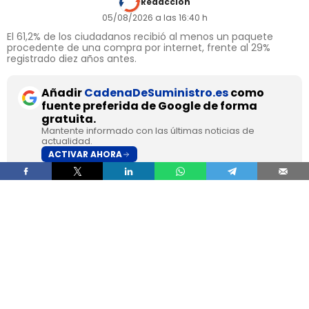
Redacción
05/08/2026 a las 16:40 h
El 61,2% de los ciudadanos recibió al menos un paquete
procedente de una compra por internet, frente al 29%
registrado diez años antes.
Añadir
CadenaDeSuministro.es
como
fuente preferida de Google de forma
gratuita.
Mantente informado con las últimas noticias de
actualidad.
ACTIVAR AHORA
La
paquetería superó en 2025 por primera vez al
correo tradicional en España
, según los datos
recogidos por la
Comisión Nacional de los
Mercados y la Competencia
en su Informe Anual
del Sector Postal 2025.
Durante el pasado ejercicio se contabilizaron
1.335 millones de envíos de paquetería
, un 10%