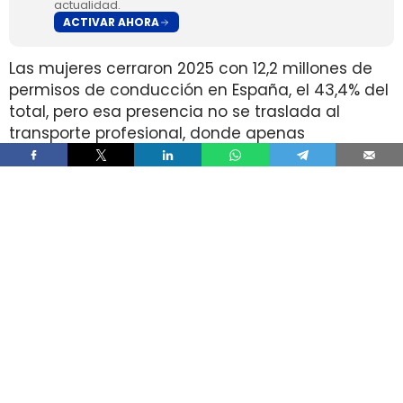
actualidad.
ACTIVAR AHORA
Las mujeres cerraron 2025 con 12,2 millones de
permisos de conducción en España, el 43,4% del
total, pero esa presencia no se traslada al
transporte profesional, donde apenas
representan el 2% de un colectivo de 250.000
conductores. La brecha aparece pese a que
25.000 mujeres sí cuentan con el permiso
necesario para trabajar al volante.
Ahí está la principal contradicción del sector. La
capacidad legal para incorporarse existe en una
escala muy superior a la presencia real en
cabina, mientras la actividad mantiene
jornadas y arranques de semana que siguen
condicionando la entrada y la permanencia en
la conducción de mercancías.