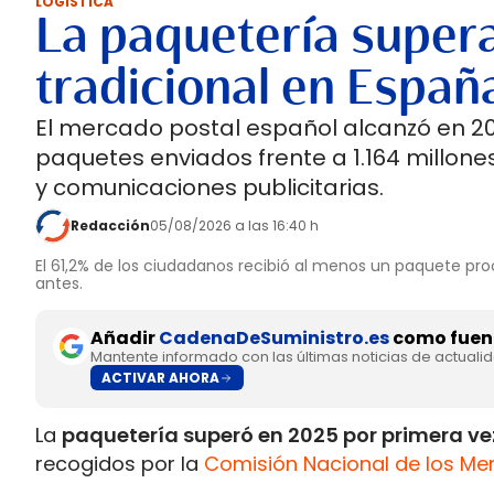
LOGÍSTICA
La paquetería supera
tradicional en Españ
El mercado postal español alcanzó en 202
paquetes enviados frente a 1.164 millones
y comunicaciones publicitarias.
Redacción
05/08/2026 a las 16:40 h
El 61,2% de los ciudadanos recibió al menos un paquete pro
antes.
Añadir
CadenaDeSuministro.es
como fuent
Mantente informado con las últimas noticias de actuali
ACTIVAR AHORA
La
paquetería superó en 2025 por primera vez
recogidos por la
Comisión Nacional de los Me
Postal 2025.