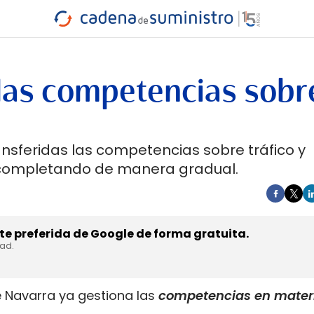
INDUSTRIA
RA
MARÍTIMO
INTERMODAL
PROTAGO
CARRETERA
 las competencias sobr
ransferidas las competencias sobre tráfico y
á completando de manera gradual.
e preferida de Google de forma gratuita.
dad.
de Navarra ya gestiona las
competencias en mater