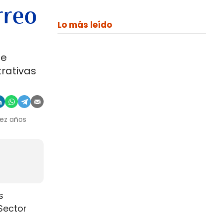
rreo
Lo más leído
de
trativas
iez años
s
Sector