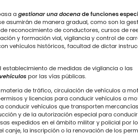
 pasa a
gestionar una docena
de funciones especí
 se asumirán de manera gradual, como son la ges
s de reconocimiento de conductores, cursos de r
ón y formación vial, vigilancia y control de carr
n vehículos históricos, facultad de dictar instru
l establecimiento de medidas de vigilancia o las
 vehículos
por las vías públicas.
 materia de tráfico, circulación de vehículos a mo
s permisos y licencias para conducir vehículos a mo
ara conducir vehículos que transporten mercancía
ucción y de la autorización especial para conducir
s expedidos en el ámbito militar y policial por l
l canje, la inscripción o la renovación de los per