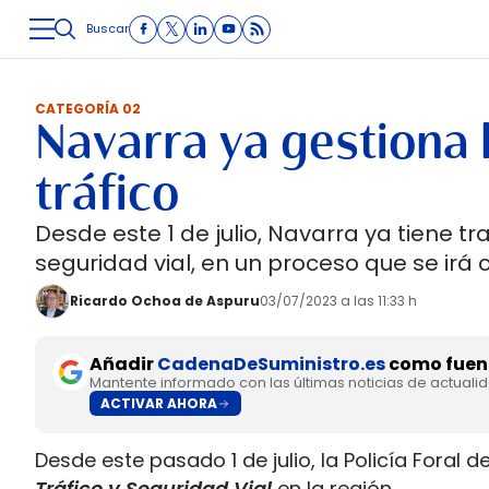
Buscar
LOGÍSTICA
INMOLOGÍSTICA
INTRALOGÍSTICA
CARRETE
CATEGORÍA 02
Navarra ya gestiona
tráfico
Desde este 1 de julio, Navarra ya tiene t
seguridad vial, en un proceso que se ir
Ricardo Ochoa de Aspuru
03/07/2023 a las 11:33 h
Añadir
CadenaDeSuministro.es
como fuent
Mantente informado con las últimas noticias de actuali
ACTIVAR AHORA
Desde este pasado 1 de julio, la Policía Foral 
Tráfico y Seguridad Vial
en la región.