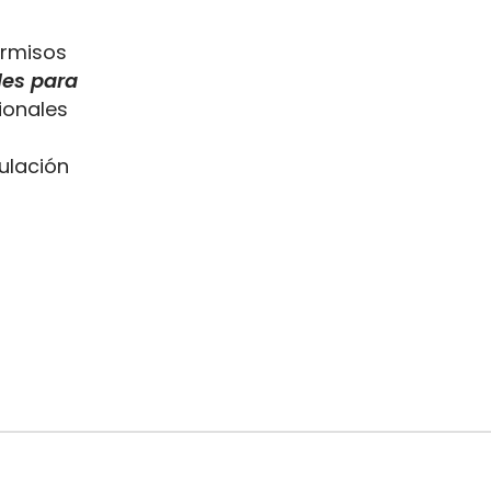
ermisos
les para
ionales
ulación