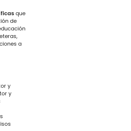
ficas
que
tión de
eeducación
eteras,
cciones a
tor y
tor y
s
os
misos