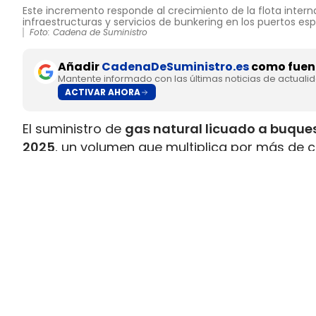
Este incremento responde al crecimiento de la flota interna
infraestructuras y servicios de bunkering en los puertos es
Foto: Cadena de Suministro
Añadir
CadenaDeSuministro.es
como fuent
Mantente informado con las últimas noticias de actuali
ACTIVAR AHORA
El suministro de
gas natural licuado a buques
2025
, un volumen que multiplica por más de c
datos recopilados por Gasnam. La energía sum
renovable, equivaldría aproximadamente a
ll
Este incremento responde al crecimiento de la 
combustible y al desarrollo de
nuevas infraes
españoles. Gasnam considera que esta evol
principales enclaves europeos para el sumin
transporte marítimo.