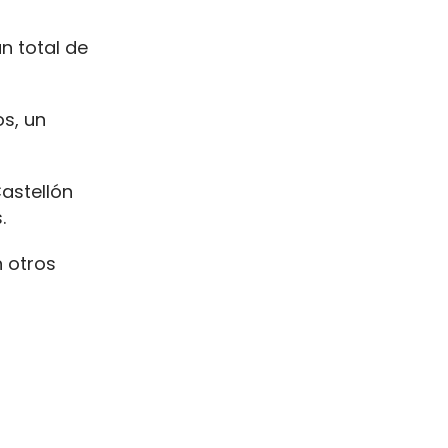
n total de
os, un
astellón
.
 otros