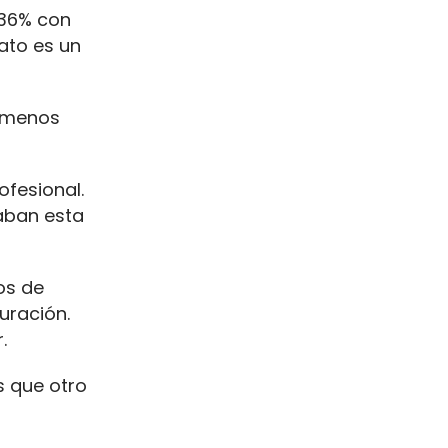
,36% con
dato es un
% menos
ofesional.
taban esta
cos de
uración.
.
s que otro