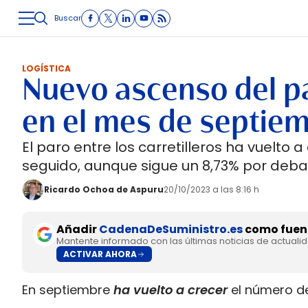
Buscar
LOGÍSTICA
INMOLOGÍSTICA
INTRALOGÍSTICA
CARRETE
LOGÍSTICA
Nuevo ascenso del pa
en el mes de septie
El paro entre los carretilleros ha vuelt
seguido, aunque sigue un 8,73% por debaj
Ricardo Ochoa de Aspuru
20/10/2023 a las 8:16 h
Añadir
CadenaDeSuministro.es
como fuent
Mantente informado con las últimas noticias de actuali
ACTIVAR AHORA
En septiembre
ha vuelto a crecer
el número de