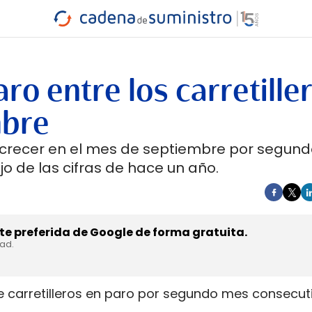
INDUSTRIA
RA
MARÍTIMO
INTERMODAL
PROTAGO
CARRETERA
ro entre los carretille
mbre
o a crecer en el mes de septiembre por segun
o de las cifras de hace un año.
e preferida de Google de forma gratuita.
dad.
 carretilleros en paro por segundo mes consecuti