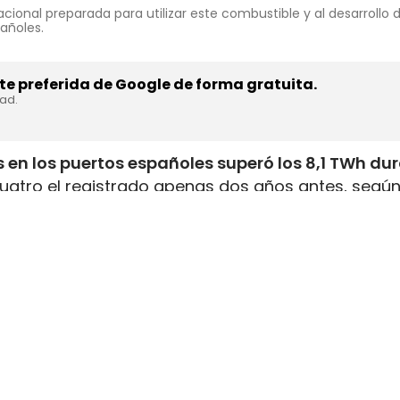
cional preparada para utilizar este combustible y al desarrollo
pañoles.
e preferida de Google de forma gratuita.
dad.
 en los puertos españoles superó los 8,1 TWh du
uatro el registrado apenas dos años antes, según
inistrada, que incluye tanto GNL de origen fósil 
enar el depósito de 16 millones de automóviles
.
flota internacional preparada para utilizar este
tructuras y servicios de bunkering
en los puertos
ución está consolidando a España como
uno de lo
istro de combustibles alternativos
destinados al