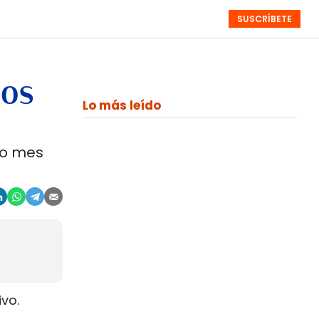
SUSCRÍBETE
RESÚMENES
NISTAS
MONOGRÁFICOS
EVENTOS
SEMANALES
ros
Lo más leído
do mes
vo.