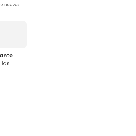
 de nuevas
rante
 los
como
s