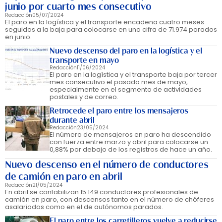
junio por cuarto mes consecutivo
Redacción
05/07/2024
El paro en la logística y el transporte encadena cuatro meses
seguidos a la baja para colocarse en una cifra de 71.974 parados
en junio.
Nuevo descenso del paro en la logística y el
transporte en mayo
Redacción
11/06/2024
El paro en la logística y el transporte baja por tercer
mes consecutivo el pasado mes de mayo,
especialmente en el segmento de actividades
postales y de correo.
Retrocede el paro entre los mensajeros
durante abril
Redacción
23/05/2024
El número de mensajeros en paro ha descendido
con fuerza entre marzo y abril para colocarse un
0,88% por debajo de los registros de hace un año.
Nuevo descenso en el número de conductores
de camión en paro en abril
Redacción
21/05/2024
En abril se contabilizan 15.149 conductores profesionales de
camión en paro, con descensos tanto en el número de chóferes
asalariados como en el de autónomos parados.
El paro entre los carretilleros vuelve a reducirse