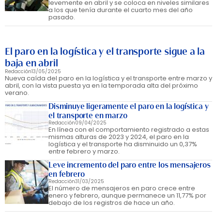
levemente en abril y se coloca en niveles similares
a los que tenía durante el cuarto mes del año
pasado.
El paro en la logística y el transporte sigue a la
baja en abril
Redacción
13/05/2025
Nueva caída del paro en la logística y el transporte entre marzo y
abril, con la vista puesta ya en la temporada alta del próximo
verano.
Disminuye ligeramente el paro en la logística y
el transporte en marzo
Redacción
09/04/2025
En línea con el comportamiento registrado a estas
mismas alturas de 2023 y 2024, el paro en la
logística y el transporte ha disminuido un 0,37%
entre febrero y marzo.
Leve incremento del paro entre los mensajeros
en febrero
Redacción
31/03/2025
El número de mensajeros en paro crece entre
enero y febrero, aunque permanece un 11,77% por
debajo de los registros de hace un año.