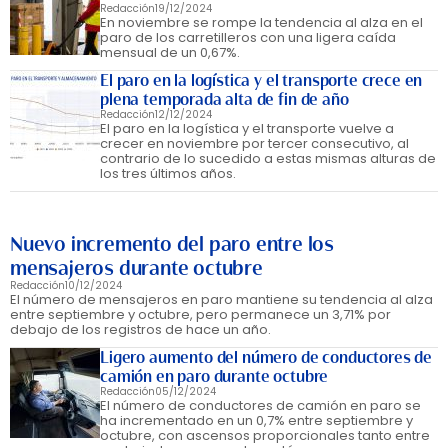
Redacción
19/12/2024
En noviembre se rompe la tendencia al alza en el
paro de los carretilleros con una ligera caída
mensual de un 0,67%.
El paro en la logística y el transporte crece en
plena temporada alta de fin de año
Redacción
12/12/2024
El paro en la logística y el transporte vuelve a
crecer en noviembre por tercer consecutivo, al
contrario de lo sucedido a estas mismas alturas de
los tres últimos años.
Nuevo incremento del paro entre los
mensajeros durante octubre
Redacción
10/12/2024
El número de mensajeros en paro mantiene su tendencia al alza
entre septiembre y octubre, pero permanece un 3,71% por
debajo de los registros de hace un año.
Ligero aumento del número de conductores de
camión en paro durante octubre
Redacción
05/12/2024
El número de conductores de camión en paro se
ha incrementado en un 0,7% entre septiembre y
octubre, con ascensos proporcionales tanto entre