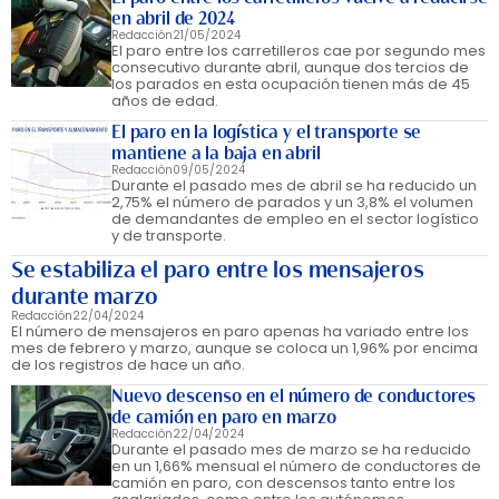
en abril de 2024
Redacción
21/05/2024
El paro entre los carretilleros cae por segundo mes
consecutivo durante abril, aunque dos tercios de
los parados en esta ocupación tienen más de 45
años de edad.
El paro en la logística y el transporte se
mantiene a la baja en abril
Redacción
09/05/2024
Durante el pasado mes de abril se ha reducido un
2,75% el número de parados y un 3,8% el volumen
de demandantes de empleo en el sector logístico
y de transporte.
Se estabiliza el paro entre los mensajeros
durante marzo
Redacción
22/04/2024
El número de mensajeros en paro apenas ha variado entre los
mes de febrero y marzo, aunque se coloca un 1,96% por encima
de los registros de hace un año.
Nuevo descenso en el número de conductores
de camión en paro en marzo
Redacción
22/04/2024
Durante el pasado mes de marzo se ha reducido
en un 1,66% mensual el número de conductores de
camión en paro, con descensos tanto entre los