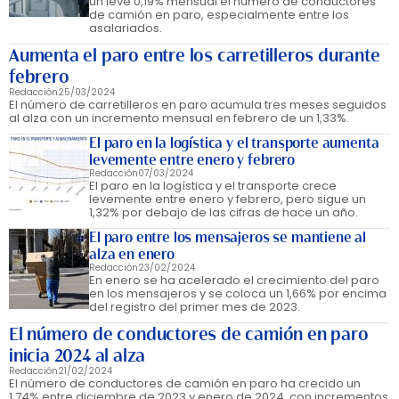
un leve 0,19% mensual el número de conductores
de camión en paro, especialmente entre los
asalariados.
Aumenta el paro entre los carretilleros durante
febrero
Redacción
25/03/2024
El número de carretilleros en paro acumula tres meses seguidos
al alza con un incremento mensual en febrero de un 1,33%.
El paro en la logística y el transporte aumenta
levemente entre enero y febrero
Redacción
07/03/2024
El paro en la logística y el transporte crece
levemente entre enero y febrero, pero sigue un
1,32% por debajo de las cifras de hace un año.
El paro entre los mensajeros se mantiene al
alza en enero
Redacción
23/02/2024
En enero se ha acelerado el crecimiento del paro
en los mensajeros y se coloca un 1,66% por encima
del registro del primer mes de 2023.
El número de conductores de camión en paro
inicia 2024 al alza
Redacción
21/02/2024
El número de conductores de camión en paro ha crecido un
1,74% entre diciembre de 2023 y enero de 2024, con incrementos