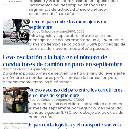
logística y el transporte iniciada en agosto, con
incrementos del desempleo en todos los
segmentos de actividad al inicio del pico
estacional de fin de año.
Crece el paro entre los mensajeros en
septiembre
Ricardo Ochoa de Aspuru
24/10/2023
Entre agosto y septiembre, el paro entre los
mensajeros se ha incrementado un 3,18%, aunque
al mismo tiempo se coloca un 0,68% por debajo de
las cifras del noveno mes del año pasado.
Leve oscilación a la baja en el número de
conductores de camión en paro en septiembre
Ricardo Ochoa de Aspuru
23/10/2023
Durante el pasado mes de septiembre ha disminuido levemente
el número de conductores profesionales de camión en paro,
especialmente entre los autónomos.
Nuevo ascenso del paro entre los carretilleros
en el mes de septiembre
Ricardo Ochoa de Aspuru
20/10/2023
El paro entre los carretilleros ha vuelto a crecer en
el mes de septiembre por segundo mes seguido,
aunque sigue un 8,73% por debajo de las cifras de
hace un año.
El paro en la logística y el transporte vuelve a