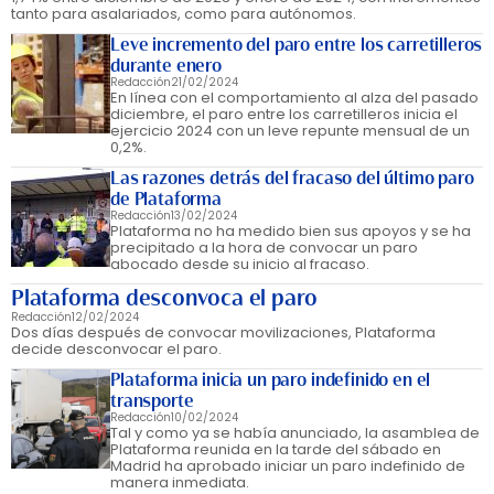
tanto para asalariados, como para autónomos.
Leve incremento del paro entre los carretilleros
durante enero
Redacción
21/02/2024
En línea con el comportamiento al alza del pasado
diciembre, el paro entre los carretilleros inicia el
ejercicio 2024 con un leve repunte mensual de un
0,2%.
Las razones detrás del fracaso del último paro
de Plataforma
Redacción
13/02/2024
Plataforma no ha medido bien sus apoyos y se ha
precipitado a la hora de convocar un paro
abocado desde su inicio al fracaso.
Plataforma desconvoca el paro
Redacción
12/02/2024
Dos días después de convocar movilizaciones, Plataforma
decide desconvocar el paro.
Plataforma inicia un paro indefinido en el
transporte
Redacción
10/02/2024
Tal y como ya se había anunciado, la asamblea de
Plataforma reunida en la tarde del sábado en
Madrid ha aprobado iniciar un paro indefinido de
manera inmediata.