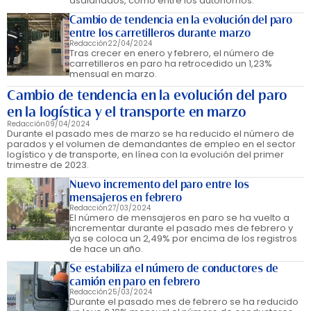
asalariados, como entre los autónomos.
Cambio de tendencia en la evolución del paro
entre los carretilleros durante marzo
Redacción
22/04/2024
Tras crecer en enero y febrero, el número de
carretilleros en paro ha retrocedido un 1,23%
mensual en marzo.
Cambio de tendencia en la evolución del paro
en la logística y el transporte en marzo
Redacción
09/04/2024
Durante el pasado mes de marzo se ha reducido el número de
parados y el volumen de demandantes de empleo en el sector
logístico y de transporte, en línea con la evolución del primer
trimestre de 2023.
Nuevo incremento del paro entre los
mensajeros en febrero
Redacción
27/03/2024
El número de mensajeros en paro se ha vuelto a
incrementar durante el pasado mes de febrero y
ya se coloca un 2,49% por encima de los registros
de hace un año.
Se estabiliza el número de conductores de
camión en paro en febrero
Redacción
25/03/2024
Durante el pasado mes de febrero se ha reducido