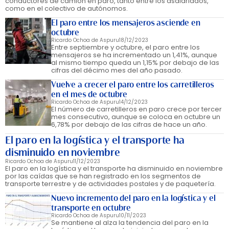
conductores de camión en paro, tanto entre los asalariados,
como en el colectivo de autónomos.
El paro entre los mensajeros asciende en
octubre
Ricardo Ochoa de Aspuru
18/12/2023
Entre septiembre y octubre, el paro entre los
mensajeros se ha incrementado un 1,41%, aunque
al mismo tiempo queda un 1,15% por debajo de las
cifras del décimo mes del año pasado.
Vuelve a crecer el paro entre los carretilleros
en el mes de octubre
Ricardo Ochoa de Aspuru
14/12/2023
El número de carretilleros en paro crece por tercer
mes consecutivo, aunque se coloca en octubre un
6,78% por debajo de las cifras de hace un año.
El paro en la logística y el transporte ha
disminuido en noviembre
Ricardo Ochoa de Aspuru
11/12/2023
El paro en la logística y el transporte ha disminuido en noviembre
por las caídas que se han registrado en los segmentos de
transporte terrestre y de actividades postales y de paquetería.
Nuevo incremento del paro en la logística y el
transporte en octubre
Ricardo Ochoa de Aspuru
10/11/2023
Se mantiene al alza la tendencia del paro en la