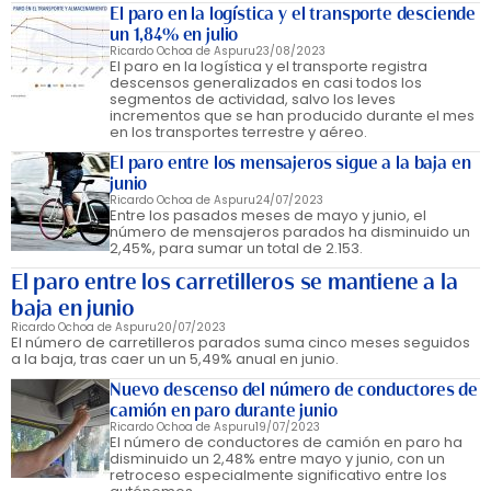
El paro en la logística y el transporte desciende
un 1,84% en julio
Ricardo Ochoa de Aspuru
23/08/2023
El paro en la logística y el transporte registra
descensos generalizados en casi todos los
segmentos de actividad, salvo los leves
incrementos que se han producido durante el mes
en los transportes terrestre y aéreo.
El paro entre los mensajeros sigue a la baja en
junio
Ricardo Ochoa de Aspuru
24/07/2023
Entre los pasados meses de mayo y junio, el
número de mensajeros parados ha disminuido un
2,45%, para sumar un total de 2.153.
El paro entre los carretilleros se mantiene a la
baja en junio
Ricardo Ochoa de Aspuru
20/07/2023
El número de carretilleros parados suma cinco meses seguidos
a la baja, tras caer un un 5,49% anual en junio.
Nuevo descenso del número de conductores de
camión en paro durante junio
Ricardo Ochoa de Aspuru
19/07/2023
El número de conductores de camión en paro ha
disminuido un 2,48% entre mayo y junio, con un
retroceso especialmente significativo entre los