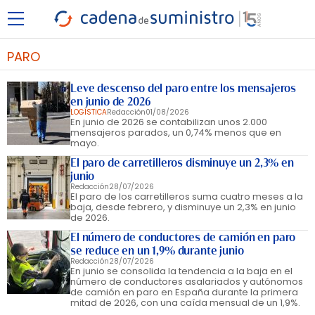
PARO
Leve descenso del paro entre los mensajeros
en junio de 2026
LOGÍSTICA
Redacción
01/08/2026
En junio de 2026 se contabilizan unos 2.000
mensajeros parados, un 0,74% menos que en
mayo.
El paro de carretilleros disminuye un 2,3% en
junio
Redacción
28/07/2026
El paro de los carretilleros suma cuatro meses a la
baja, desde febrero, y disminuye un 2,3% en junio
de 2026.
El número de conductores de camión en paro
se reduce en un 1,9% durante junio
Redacción
28/07/2026
En junio se consolida la tendencia a la baja en el
número de conductores asalariados y autónomos
de camión en paro en España durante la primera
mitad de 2026, con una caída mensual de un 1,9%.