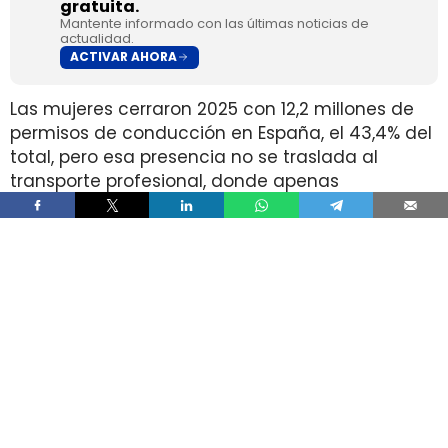
gratuita.
Mantente informado con las últimas noticias de
actualidad.
ACTIVAR AHORA
Las mujeres cerraron 2025 con 12,2 millones de
permisos de conducción en España, el 43,4% del
total, pero esa presencia no se traslada al
transporte profesional, donde apenas
representan el 2% de un colectivo de 250.000
conductores. La brecha aparece pese a que
25.000 mujeres sí cuentan con el permiso
necesario para trabajar al volante.
Ahí está la principal contradicción del sector. La
capacidad legal para incorporarse existe en una
escala muy superior a la presencia real en
cabina, mientras la actividad mantiene
jornadas y arranques de semana que siguen
condicionando la entrada y la permanencia en