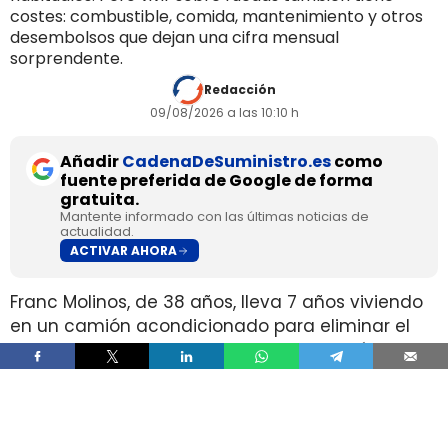
costes: combustible, comida, mantenimiento y otros
desembolsos que dejan una cifra mensual
sorprendente.
Redacción
09/08/2026 a las 10:10 h
Añadir
CadenaDeSuministro.es
como
fuente preferida de Google de forma
gratuita.
Mantente informado con las últimas noticias de
actualidad.
ACTIVAR AHORA
Franc Molinos, de 38 años, lleva 7 años viviendo
en un camión acondicionado para eliminar el
alquiler y recortar sus gastos fijos. El vehículo
incorpora cocina, dormitorio, espacio de
almacenamiento, sistema de acumulación de
agua y paneles solares para generar
electricidad.