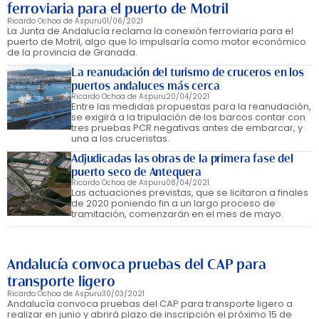
ferroviaria para el puerto de Motril
Ricardo Ochoa de Aspuru
01/06/2021
La Junta de Andalucía reclama la conexión ferroviaria para el
puerto de Motril, algo que lo impulsaría como motor económico
de la provincia de Granada.
La reanudación del turismo de cruceros en los
puertos andaluces más cerca
Ricardo Ochoa de Aspuru
20/04/2021
Entre las medidas propuestas para la reanudación,
se exigirá a la tripulación de los barcos contar con
tres pruebas PCR negativas antes de embarcar, y
una a los cruceristas.
Adjudicadas las obras de la primera fase del
puerto seco de Antequera
Ricardo Ochoa de Aspuru
08/04/2021
Las actuaciones previstas, que se licitaron a finales
de 2020 poniendo fin a un largo proceso de
tramitación, comenzarán en el mes de mayo.
Andalucía convoca pruebas del CAP para
transporte ligero
Ricardo Ochoa de Aspuru
30/03/2021
Andalucía convoca pruebas del CAP para transporte ligero a
realizar en junio y abrirá plazo de inscripción el próximo 15 de