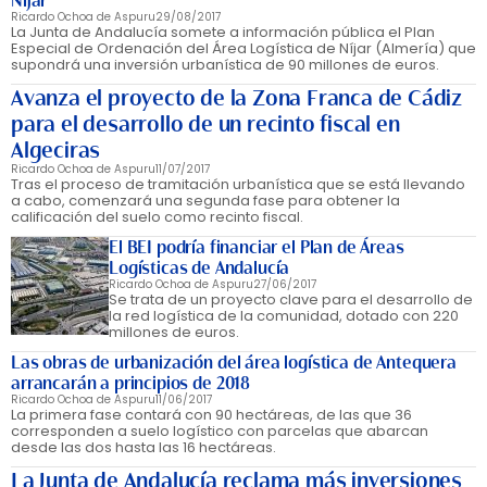
Níjar
Ricardo Ochoa de Aspuru
29/08/2017
La Junta de Andalucía somete a información pública el Plan
Especial de Ordenación del Área Logística de Níjar (Almería) que
supondrá una inversión urbanística de 90 millones de euros.
Avanza el proyecto de la Zona Franca de Cádiz
para el desarrollo de un recinto fiscal en
Algeciras
Ricardo Ochoa de Aspuru
11/07/2017
Tras el proceso de tramitación urbanística que se está llevando
a cabo, comenzará una segunda fase para obtener la
calificación del suelo como recinto fiscal.
El BEI podría financiar el Plan de Áreas
Logísticas de Andalucía
Ricardo Ochoa de Aspuru
27/06/2017
Se trata de un proyecto clave para el desarrollo de
la red logística de la comunidad, dotado con 220
millones de euros.
Las obras de urbanización del área logística de Antequera
arrancarán a principios de 2018
Ricardo Ochoa de Aspuru
11/06/2017
La primera fase contará con 90 hectáreas, de las que 36
corresponden a suelo logístico con parcelas que abarcan
desde las dos hasta las 16 hectáreas.
La Junta de Andalucía reclama más inversiones