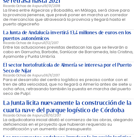
se retrasa hasta 2021
Ricardo Ochoa de Aspuru
19/01/2018
La línea entre Algeciras y Bobadilla, en Málaga, será clave para
la provincia jienense, que prevé poner en marcha un corredor
de mercancías que atravesará la provincia y llegará hasta el
puerto algecireño
La Junta de Andalucía invertirá 13,4 millones de euros en los
puertos autonómicos
Ricardo Ochoa de Aspuru
11/12/2017
Entre las actuaciones previstas destacan las que se llevarán a
cabo en Garrucha, Barbate, Sanlúcar de Barrameda, Isla Cristina,
Ayamonte y Punta Umbría.
El sector hortofrutícola de Almería se interesa por el Puerto
Seco de Níjar
Ricardo Ochoa de Aspuru
06/11/2017
Para el desarrollo del centro logístico es preciso contar con el
tren de alta velocidad, que no llegará a Almería antes de siete u
ocho años, retrasando también la puesta en marcha del puerto
seco de Pulpí.
La Junta licita nuevamente la construcción de la
cuarta nave del parque logístico de Córdoba
Ricardo Ochoa de Aspuru
28/10/2017
La adjudicataria inicial dilató el comienzo de las obras, alegando
deficiencias en el proyecto que hubieran requerido su
modificación y un aumento del presupuesto.