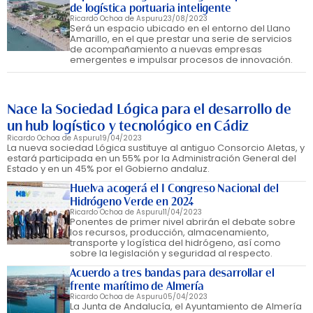
de logística portuaria inteligente
Ricardo Ochoa de Aspuru
23/08/2023
Será un espacio ubicado en el entorno del Llano
Amarillo, en el que prestar una serie de servicios
de acompañamiento a nuevas empresas
emergentes e impulsar procesos de innovación.
Nace la Sociedad Lógica para el desarrollo de
un hub logístico y tecnológico en Cádiz
Ricardo Ochoa de Aspuru
19/04/2023
La nueva sociedad Lógica sustituye al antiguo Consorcio Aletas, y
estará participada en un 55% por la Administración General del
Estado y en un 45% por el Gobierno andaluz.
Huelva acogerá el I Congreso Nacional del
Hidrógeno Verde en 2024
Ricardo Ochoa de Aspuru
11/04/2023
Ponentes de primer nivel abrirán el debate sobre
los recursos, producción, almacenamiento,
transporte y logística del hidrógeno, así como
sobre la legislación y seguridad al respecto.
Acuerdo a tres bandas para desarrollar el
frente marítimo de Almería
Ricardo Ochoa de Aspuru
05/04/2023
La Junta de Andalucía, el Ayuntamiento de Almería