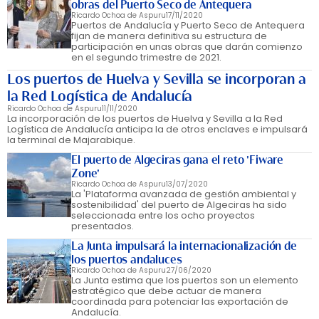
obras del Puerto Seco de Antequera
Ricardo Ochoa de Aspuru
17/11/2020
Puertos de Andalucía y Puerto Seco de Antequera
fijan de manera definitiva su estructura de
participación en unas obras que darán comienzo
en el segundo trimestre de 2021.
Los puertos de Huelva y Sevilla se incorporan a
la Red Logística de Andalucía
Ricardo Ochoa de Aspuru
11/11/2020
La incorporación de los puertos de Huelva y Sevilla a la Red
Logística de Andalucía anticipa la de otros enclaves e impulsará
la terminal de Majarabique.
El puerto de Algeciras gana el reto 'Fiware
Zone'
Ricardo Ochoa de Aspuru
13/07/2020
La 'Plataforma avanzada de gestión ambiental y
sostenibilidad' del puerto de Algeciras ha sido
seleccionada entre los ocho proyectos
presentados.
La Junta impulsará la internacionalización de
los puertos andaluces
Ricardo Ochoa de Aspuru
27/06/2020
La Junta estima que los puertos son un elemento
estratégico que debe actuar de manera
coordinada para potenciar las exportación de
Andalucía.