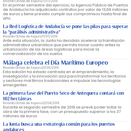
Ricardo Ochoa de Aspuru
17/07/2019
En el primer semestre del ejercicio, la Agencia Pública de Puertos
de Andalucía ha adjudicado contratos por valor de 13,69 millones
de euros y tiene previsto cumplir sus compromisos hasta final de
año.
La Red Logística de Andalucía se pone las pilas para superar
la "parálisis administrativa"
Ricardo Ochoa de Aspuru
17/07/2019
Ante esta situación, la Junta ha decidido acelerar la tramitación
administrativa urbanística que permita iniciar cuanto antes la
urbanización de las áreas logísticas para iniciar la
comercialización de los suelos.
Málaga celebra el Día Marítimo Europeo
Ricardo Ochoa de Aspuru
21/05/2019
Esta edición ha estado centrada en el emprendimiento, la
investigación y la innovación azul para transformar los territorios
y sectores marítimos tradicionales e impulsar las tecnologías
emergentes.
La primera fase del Puerto Seco de Antequera contará con
102 hectáreas
Ricardo Ochoa de Aspuru
23/04/2019
Durante el segundo semestre de 2019 se prevé poder licitar la
obra de la primera fase, con un presupuesto superior a los 37
millones de euros.
La Junta busca una estrategia común para los puertos
andaluces