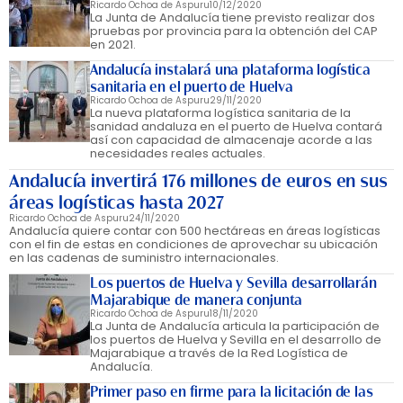
Ricardo Ochoa de Aspuru
10/12/2020
La Junta de Andalucía tiene previsto realizar dos
pruebas por provincia para la obtención del CAP
en 2021.
Andalucía instalará una plataforma logística
sanitaria en el puerto de Huelva
Ricardo Ochoa de Aspuru
29/11/2020
La nueva plataforma logística sanitaria de la
sanidad andaluza en el puerto de Huelva contará
así con capacidad de almacenaje acorde a las
necesidades reales actuales.
Andalucía invertirá 176 millones de euros en sus
áreas logísticas hasta 2027
Ricardo Ochoa de Aspuru
24/11/2020
Andalucía quiere contar con 500 hectáreas en áreas logísticas
con el fin de estas en condiciones de aprovechar su ubicación
en las cadenas de suministro internacionales.
Los puertos de Huelva y Sevilla desarrollarán
Majarabique de manera conjunta
Ricardo Ochoa de Aspuru
18/11/2020
La Junta de Andalucía articula la participación de
los puertos de Huelva y Sevilla en el desarrollo de
Majarabique a través de la Red Logística de
Andalucía.
Primer paso en firme para la licitación de las