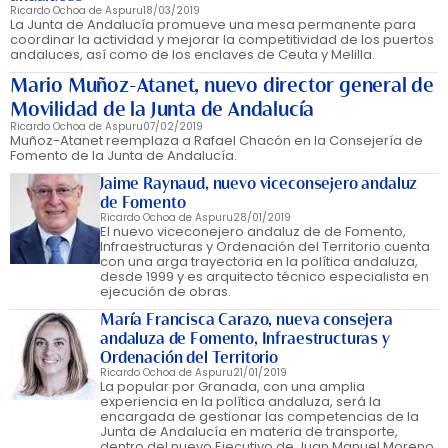
Ricardo Ochoa de Aspuru
18/03/2019
La Junta de Andalucía promueve una mesa permanente para
coordinar la actividad y mejorar la competitividad de los puertos
andaluces, así como de los enclaves de Ceuta y Melilla.
Mario Muñoz-Atanet, nuevo director general de
Movilidad de la Junta de Andalucía
Ricardo Ochoa de Aspuru
07/02/2019
Muñoz-Atanet reemplaza a Rafael Chacón en la Consejería de
Fomento de la Junta de Andalucía.
Jaime Raynaud, nuevo viceconsejero andaluz
de Fomento
Ricardo Ochoa de Aspuru
28/01/2019
El nuevo viceconejero andaluz de de Fomento,
Infraestructuras y Ordenación del Territorio cuenta
con una arga trayectoria en la política andaluza,
desde 1999 y es arquitecto técnico especialista en
ejecución de obras.
María Francisca Carazo, nueva consejera
andaluza de Fomento, Infraestructuras y
Ordenación del Territorio
Ricardo Ochoa de Aspuru
21/01/2019
La popular por Granada, con una amplia
experiencia en la política andaluza, será la
encargada de gestionar las competencias de la
Junta de Andalucía en materia de transporte,
dentro del nuevo Ejecutivo de Juan Manuel Moreno.