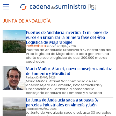
JUNTA DE ANDALUCÍA
Puertos de Andalucía invertirá 35 millones de
euros en urbanizar la primera fase del Área
Logística de Majarabique
INMOLOGÍSTICA
Redacción
31/07/2026
Puertos de Andalucía urbanizará 57 hectáreas del
Área Logística de Majarabique para generar una
oferta de suelo logístico de casi 300.000 metros
cuadrados.
Mario Muñoz-Atanet, nuevo consejero andaluz
de Fomento y Movilidad
Redacción
10/07/2026
Mario Muñoz-Atanet Sánchez pasa de ser
viceconsejero de Fomento, Infraestructuras y
Ordenación del Territorio a comandar la
consejería andaluza de Fomento y Movilidad.
La Junta de Andalucía saca a subasta 37
parcelas industriales en Almería y Jaén
Redacción
02/07/2026
La Junta de Andalucía saca a subasta 33 parcelas