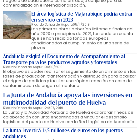
negocio de cada puerto como el trabajo conjunto para su
comercialización e internacionalización.
El área logística de Majarabique podría entrar
en servicio en 2023
Ricardo Ochoa de Aspuru
05/11/2019
Las primeras obras deberían licitarse a finales del
año 2020 o principios de 2021, teniendo en cuenta
que se han recibido fondos europeos
condicionados al cumplimiento de una serie de
plazos.
Andalucía exigirá el Documento de Acompañamiento al
Transporte para los productos agrarios y forestales
Ricardo Ochoa de Aspuru
04/10/2019
El objetivo es poder realizar el seguimiento de un alimento en las
fases de producción, transformación y distribución para localizar
el origen de partidas y facilitar una rápida reacción en caso de
contaminación de origen alimentario.
La Junta de Andalucía apoya las inversiones en
multimodalidad del puerto de Huelva
Ricardo Ochoa de Aspuru
24/07/2019
La Junta y la Autoridad Portuaria de Huelva explorarán líneas de
colaboración conjunta encaminadas a vincular el desarrollo
logístico del puerto de Huelva con la Red Logística de Andalucía.
La Junta invertirá 17,5 millones de euros en los puertos
andaluces