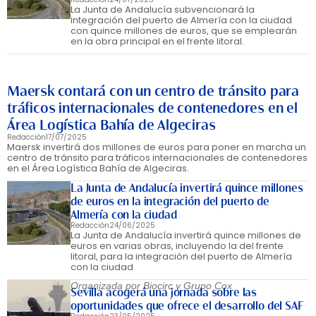
La Junta de Andalucía subvencionará la
integración del puerto de Almería con la ciudad
con quince millones de euros, que se emplearán
en la obra principal en el frente litoral.
Maersk contará con un centro de tránsito para
tráficos internacionales de contenedores en el
Área Logística Bahía de Algeciras
Redacción
17/07/2025
Maersk invertirá dos millones de euros para poner en marcha un
centro de tránsito para tráficos internacionales de contenedores
en el Área Logística Bahía de Algeciras.
La Junta de Andalucía invertirá quince millones
de euros en la integración del puerto de
Almería con la ciudad
Redacción
24/06/2025
La Junta de Andalucía invertirá quince millones de
euros en varias obras, incluyendo la del frente
litoral, para la integración del puerto de Almería
con la ciudad
Organizada por Biocirc y Grupo Cox
Sevilla acogerá una jornada sobre las
oportunidades que ofrece el desarrollo del SAF