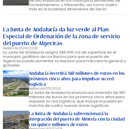
de uso industrial en los municipios jiennenses de
Torredonjimeno, y Villacarrillo, así como cuatro
más en la localidad almeriense de Serón.
La Junta de Andalucía da luz verde al Plan
Especial de Ordenación de la zona de servicio
del puerto de Algeciras
Redacción
25/06/2026
La Junta de Andalucía asigna 365.000 m2 de superficie en el
municipio gaditano de Los Barrios para que el puerto de
Algeciras pueda aumentar su espacio para mercancía general y
graneles.
Andalucía invertirá 160 millones de euros en los
próximos cinco años para impulsar su red
logística
Redacción
17/10/2025
La Junta de Andalucía anuncia una inversión de 160
millones de euros en los próximos cinco años para
impulsar su red logística, que incluye la puesta en
marcha de cuatro nuevas áreas logísticas.
La Junta de Andalucía subvencionará la
integración del puerto de Almería con la ciudad
con quince millones de euros
Redacción
24/07/2025