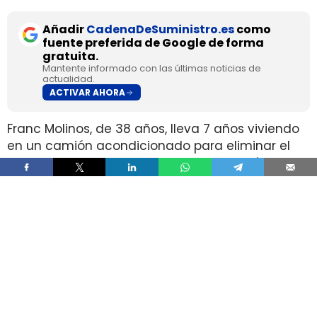
Añadir
CadenaDeSuministro.es
como
fuente preferida de Google de forma
gratuita.
Mantente informado con las últimas noticias de
actualidad.
ACTIVAR AHORA
Franc Molinos, de 38 años, lleva 7 años viviendo
en un camión acondicionado para eliminar el
alquiler y recortar sus gastos fijos. El vehículo
incorpora cocina, dormitorio, espacio de
almacenamiento, sistema de acumulación de
agua y paneles solares para generar
electricidad.
El ahorro en vivienda ha cambiado por completo
su estructura de gasto, pero no ha borrado las
exigencias diarias de esa fórmula. Molinos
afirma que dejó de pagar alquiler y luz y que