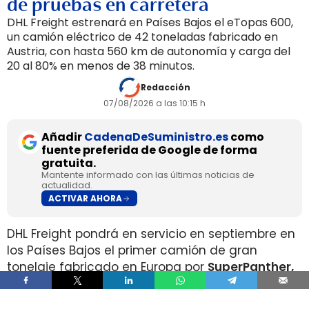
de pruebas en carretera
DHL Freight estrenará en Países Bajos el eTopas 600,
un camión eléctrico de 42 toneladas fabricado en
Austria, con hasta 560 km de autonomía y carga del
20 al 80% en menos de 38 minutos.
Redacción
07/08/2026 a las 10:15 h
Añadir
CadenaDeSuministro.es
como
fuente preferida de Google de forma
gratuita.
Mantente informado con las últimas noticias de
actualidad.
ACTIVAR AHORA
DHL Freight pondrá en servicio en septiembre en
los Países Bajos el primer camión de gran
tonelaje fabricado en Europa por
SuperPanther,
después de trasladar la unidad desde Austria
durante agosto. La tractora salió de la línea de