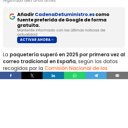
registrado diez años antes.
Añadir
CadenaDeSuministro.es
como
fuente preferida de Google de forma
gratuita.
Mantente informado con las últimas noticias de
actualidad.
ACTIVAR AHORA
La
paquetería superó en 2025 por primera vez al
correo tradicional en España
, según los datos
recogidos por la
Comisión Nacional de los
Mercados y la Competencia
en su Informe Anual
del Sector Postal 2025.
Durante el pasado ejercicio se contabilizaron
1.335 millones de envíos de paquetería
, un 10%
más que en 2024 y un 148% por encima del
volumen registrado en 2019.
En sentido contrario, los
envíos postales