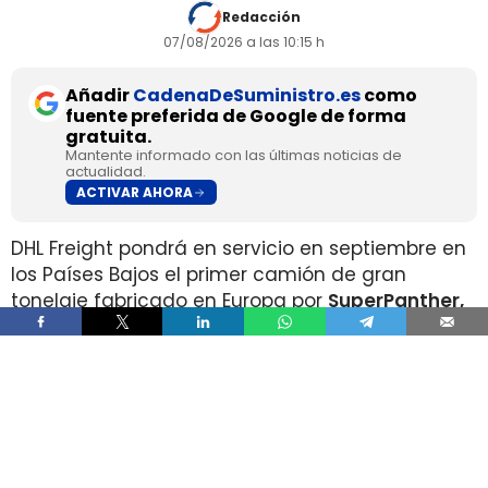
Redacción
07/08/2026 a las 10:15 h
Añadir
CadenaDeSuministro.es
como
fuente preferida de Google de forma
gratuita.
Mantente informado con las últimas noticias de
actualidad.
ACTIVAR AHORA
DHL Freight pondrá en servicio en septiembre en
los Países Bajos el primer camión de gran
tonelaje fabricado en Europa por
SuperPanther,
después de trasladar la unidad desde Austria
durante agosto. La tractora salió de la línea de
montaje final de Steyr Automotive el 27 de julio,
en la planta de Steyr, en Austria
.
El movimiento llega con una doble lectura
industrial y operativa. SuperPanther es una