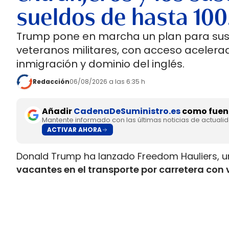
sueldos de hasta 100
Trump pone en marcha un plan para susti
veteranos militares, con acceso acelerad
inmigración y dominio del inglés.
Redacción
06/08/2026 a las 6:35 h
Añadir
CadenaDeSuministro.es
como fuent
Mantente informado con las últimas noticias de actuali
ACTIVAR AHORA
Donald Trump ha lanzado Freedom Hauliers, 
vacantes en el transporte por carretera con 
controles sobre conductores comerciales ex
conducir comercial, la CDL, para quienes ya m
facilidades de entrada para quienes acaban de 