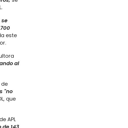
.
L
se
.700
da este
or.
ultora
ando al
 de
s "no
L, que
de APL
o de 143