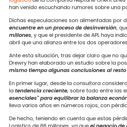
han venido escuchando rumores sobre una pos
Dichas especulaciones son alimentadas por d
encuentre en un proceso de desinversión
, q
millones
, y que el presidente de APL haya ind
abril que una alianza entre los dos operadores
Ante esta situación, tras dejar claro que no q
Drewry han elaborado un estudio sobre la pos
mismo tiempo algunas conclusiones al resto 
En primer lugar, desde la consultora consider
la
tendencia creciente,
sobre todo entre las 
esenciales"
para equilibrar la balanza econ
lleva varios años en números rojos, con pérdid
De hecho, teniendo en cuenta que estas pérdid
Logistics de 66 millones, ya que
e
l n
egocio de 