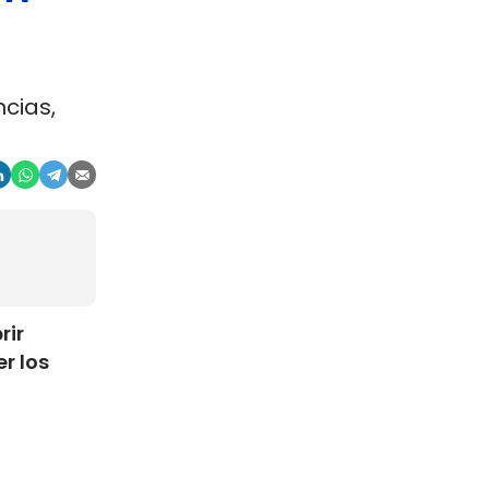
cias,
rir
r los
ia de
a las