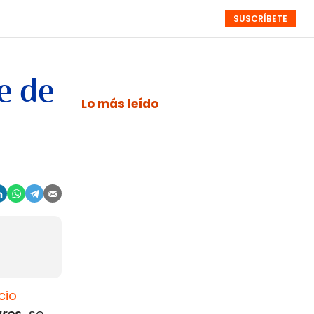
SUSCRÍBETE
RESÚMENES
NISTAS
MONOGRÁFICOS
EVENTOS
SEMANALES
e de
Lo más leído
cio
uros,
se