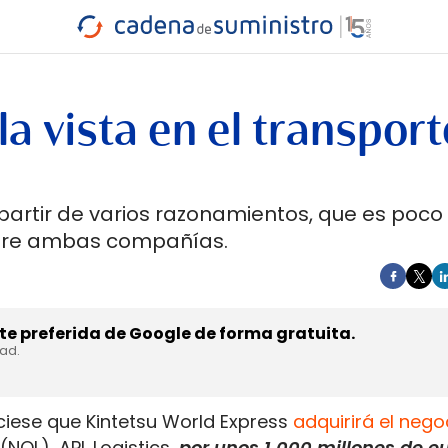
INDUSTRIA
RA
MARÍTIMO
INTERMODAL
PROTAGO
CARRETERA
a vista en el transport
partir de varios razonamientos, que es poco
ntre ambas compañías.
e preferida de Google de forma gratuita.
dad.
iese que Kintetsu World Express
adquirirá el nego
NOL), APL Logistics,
por unos 1.000 millones de e