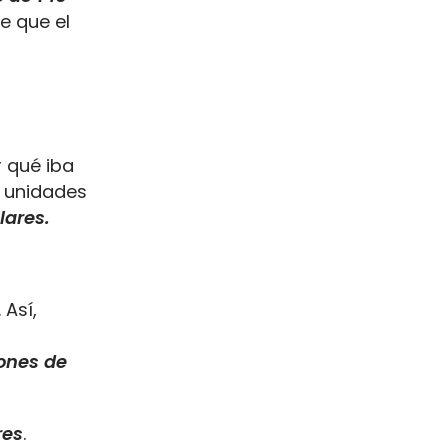
e que el
 qué iba
s unidades
lares.
Así,
ones de
res
.