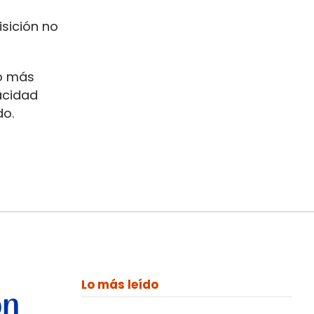
sición no
do más
acidad
do.
Lo más leído
on