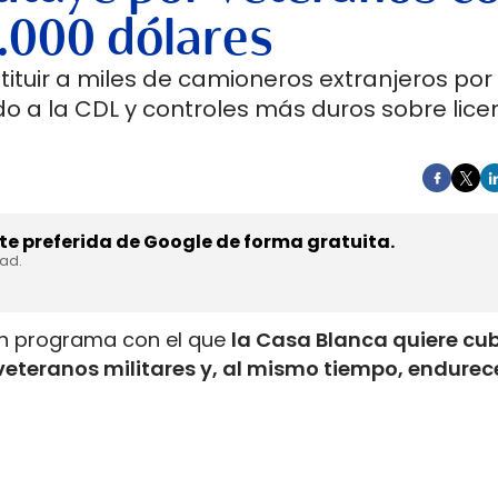
.000 dólares
tuir a miles de camioneros extranjeros por
o a la CDL y controles más duros sobre licen
e preferida de Google de forma gratuita.
dad.
un programa con el que
la Casa Blanca quiere cub
veteranos militares y, al mismo tiempo, endurece
tranjeros
. La medida acelera el acceso a la licenc
anejaron vehículos pesados en el ejército y amplí
dejar el servicio activo.