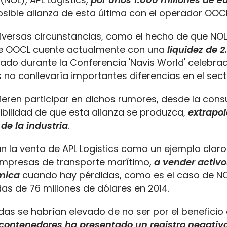
ible alianza de esta última con el operador OOCL
iversas circunstancias, como el hecho de que NO
ue OOCL cuente actualmente con una
liquidez de 2
icado durante la Conferencia 'Navis World' celebra
 no conllevaría importantes diferencias en el sect
uieren participar en dichos rumores, desde la cons
ibilidad de que esta alianza se produzca,
extrapol
de la industria
.
an la venta de APL Logistics como un ejemplo claro
empresas de transporte marítimo,
a vender activo
ómica
cuando hay pérdidas, como es el caso de NO
as de 76 millones de dólares en 2014.
as se habrían elevado de no ser por el beneficio 
contenedores ha presentado un registro negativ