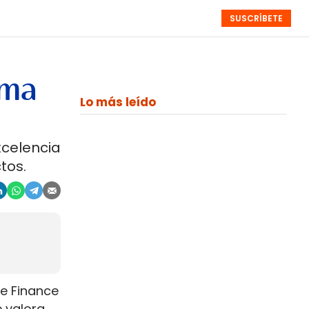
SUSCRÍBETE
RESÚMENES
NISTAS
MONOGRÁFICOS
EVENTOS
SEMANALES
rma
Lo más leído
xcelencia
tos.
e Finance
e valora