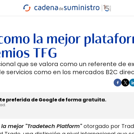
INDUSTRIA
RA
MARÍTIMO
INTERMODAL
PROTAGO
CARRETERA
como la mejor platafo
remios TFG
acional que se valora como un referente de e
e servicios como en los mercados B2C direc
e preferida de Google de forma gratuita.
dad.
la mejor "Tradetech Platform"
otorgado por Trad
 Trade, una distinción a nivel internacional que s