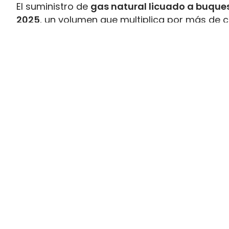
El suministro de
gas natural licuado a buques
2025
, un volumen que multiplica por más de c
datos recopilados por Gasnam. La energía sum
renovable, equivaldría aproximadamente a
ll
Este incremento responde al crecimiento de la 
combustible y al desarrollo de
nuevas infraes
españoles. Gasnam considera que esta evol
principales enclaves europeos para el sumin
transporte marítimo.
El bioGNL supera el 12% del sumini
Uno de los datos más significativos del bala
más del 12% del gas natural licuado suminis
combustible renovable puede emplearse en los
convencional, lo que permite
reducir la huell