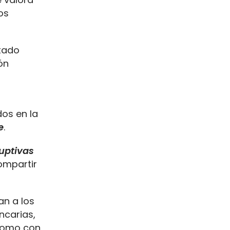
os
stado
ón
os en la
e
.
uptivas
ompartir
n a los
ncarias,
 como con