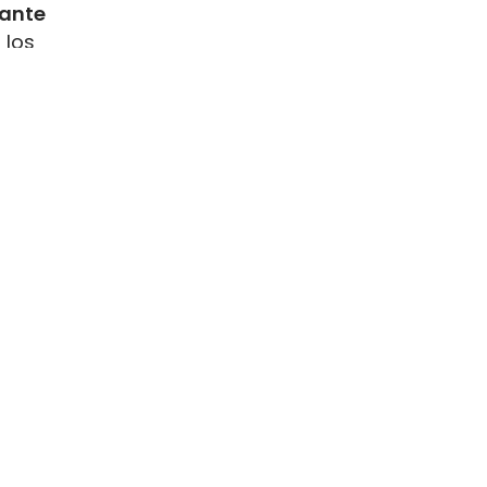
rante
 los
como
s
resenta
ste
ara el GNL
 a bordo
.