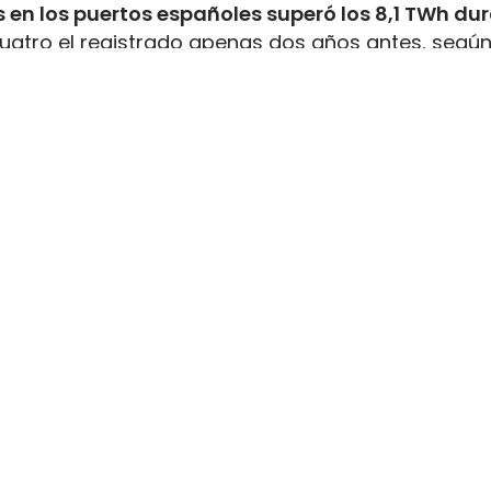
 en los puertos españoles superó los 8,1 TWh du
uatro el registrado apenas dos años antes, según
inistrada, que incluye tanto GNL de origen fósil 
enar el depósito de 16 millones de automóviles
.
flota internacional preparada para utilizar este
tructuras y servicios de bunkering
en los puertos
ución está consolidando a España como
uno de lo
istro de combustibles alternativos
destinados al
stro
nce corresponde al avance del
bioGNL, que ya rep
trado a los buques
durante el pasado ejercicio. E
 mismos motores e infraestructuras utilizados p
a de carbono sin sustituir los equipos instalados