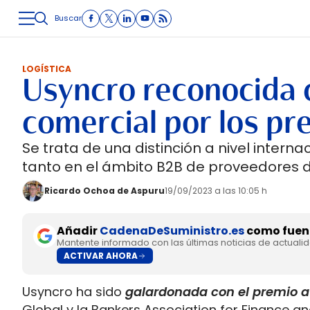
Buscar
LOGÍSTICA
INMOLOGÍSTICA
INTRALOGÍSTICA
CARRETE
LOGÍSTICA
Usyncro reconocida 
comercial por los p
Se trata de una distinción a nivel intern
tanto en el ámbito B2B de proveedores d
Ricardo Ochoa de Aspuru
19/09/2023 a las 10:05 h
Añadir
CadenaDeSuministro.es
como fuent
Mantente informado con las últimas noticias de actuali
ACTIVAR AHORA
Usyncro ha sido
galardonada con el premio a 
Global y la Bankers Association for Finance and