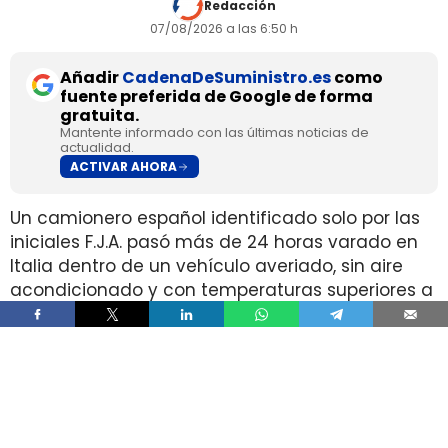
Redacción
07/08/2026 a las 6:50 h
Añadir
CadenaDeSuministro.es
como
fuente preferida de Google de forma
gratuita.
Mantente informado con las últimas noticias de
actualidad.
ACTIVAR AHORA
Un camionero español identificado solo por las
iniciales F.J.A. pasó más de 24 horas varado en
Italia dentro de un vehículo averiado, sin aire
acondicionado y con temperaturas superiores a
42°C, después de que la empresa le ordenara
seguir circulando pese a haber comunicado la
incidencia. El conductor acabó en el hospital por
golpe de calor e hipertensión tras la avería
registrada el 23 de julio de 2026 cerca de
Ontígola.