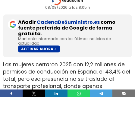
Redacción
08/08/2026 a las 8:05 h
Añadir
CadenaDeSuministro.es
como
fuente preferida de Google de forma
gratuita.
Mantente informado con las últimas noticias de
actualidad.
ACTIVAR AHORA
Las mujeres cerraron 2025 con 12,2 millones de
permisos de conducción en España, el 43,4% del
total, pero esa presencia no se traslada al
transporte profesional, donde apenas
representan el 2% de un colectivo de 250.000
conductores. La brecha aparece pese a que
25.000 mujeres sí cuentan con el permiso
necesario para trabajar al volante.
Ahí está la principal contradicción del sector. La