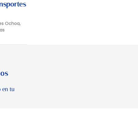
ansportes
tes Ochoa,
ias
los
 en tu