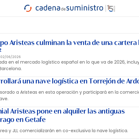
INDUSTRIA
RA
MARÍTIMO
INTERMODAL
PROTAGO
CARRETERA
o Aristeas culminan la venta de una cartera 
²
u
02/06/2026
rada en el mercado logístico español en lo que va de 2026, incl
Barcelona.
rollará una nave logística en Torrejón de Ard
sorado a Aristeas en esta operación y participará en la comerci
ave.
al Aristeas pone en alquiler las antiguas
trago en Getafe
Área y JLL comercializarán en co-exclusiva la nave logística.