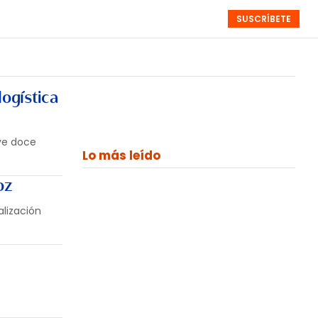
SUSCRÍBETE
RESÚMENES
NISTAS
MONOGRÁFICOS
EVENTOS
SEMANALES
logística
uye doce
Lo más leído
oz
alización