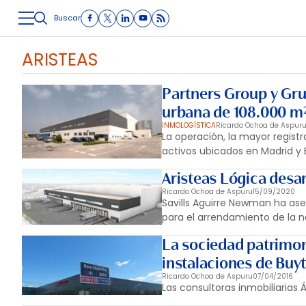
Buscar
LOGÍSTICA
INMOLOGÍSTICA
INTRALOGÍSTICA
CARRETE
ARISTEAS
Partners Group y Grup
urbana de 108.000 m
INMOLOGÍSTICA
Ricardo Ochoa de Aspur
La operación, la mayor regist
activos ubicados en Madrid y 
Aristeas Lógica desar
Ricardo Ochoa de Aspuru
15/09/2020
Savills Aguirre Newman ha ase
para el arrendamiento de la n
La sociedad patrimoni
instalaciones de Buy
Ricardo Ochoa de Aspuru
07/04/2016
Las consultoras inmobiliarias 