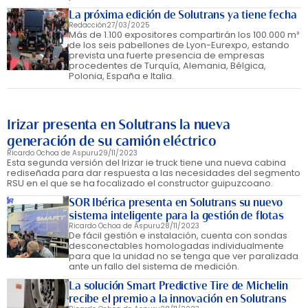
La próxima edición de Solutrans ya tiene fecha
Redacción
27/03/2025
Más de 1.100 expositores compartirán los 100.000 m²
de los seis pabellones de Lyon-Eurexpo, estando
prevista una fuerte presencia de empresas
procedentes de Turquía, Alemania, Bélgica,
Polonia, España e Italia.
Irizar presenta en Solutrans la nueva
generación de su camión eléctrico
Ricardo Ochoa de Aspuru
29/11/2023
Esta segunda versión del Irizar ie truck tiene una nueva cabina
rediseñada para dar respuesta a las necesidades del segmento
RSU en el que se ha focalizado el constructor guipuzcoano.
SOR Ibérica presenta en Solutrans su nuevo
sistema inteligente para la gestión de flotas
Ricardo Ochoa de Aspuru
28/11/2023
De fácil gestión e instalación, cuenta con sondas
desconectables homologadas individualmente
para que la unidad no se tenga que ver paralizada
ante un fallo del sistema de medición.
La solución Smart Predictive Tire de Michelin
recibe el premio a la innovación en Solutrans