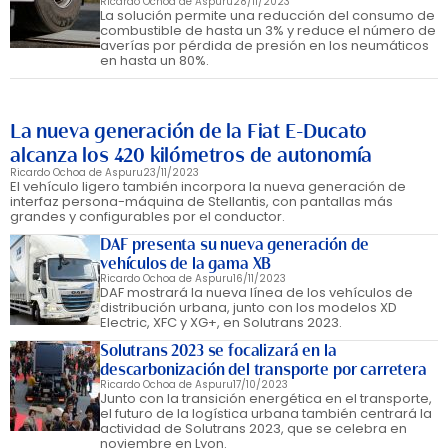
Ricardo Ochoa de Aspuru
28/11/2023
La solución permite una reducción del consumo de
combustible de hasta un 3% y reduce el número de
averías por pérdida de presión en los neumáticos
en hasta un 80%.
La nueva generación de la Fiat E-Ducato
alcanza los 420 kilómetros de autonomía
Ricardo Ochoa de Aspuru
23/11/2023
El vehículo ligero también incorpora la nueva generación de
interfaz persona-máquina de Stellantis, con pantallas más
grandes y configurables por el conductor.
DAF presenta su nueva generación de
vehículos de la gama XB
Ricardo Ochoa de Aspuru
16/11/2023
DAF mostrará la nueva línea de los vehículos de
distribución urbana, junto con los modelos XD
Electric, XFC y XG+, en Solutrans 2023.
Solutrans 2023 se focalizará en la
descarbonización del transporte por carretera
Ricardo Ochoa de Aspuru
17/10/2023
Junto con la transición energética en el transporte,
el futuro de la logística urbana también centrará la
actividad de Solutrans 2023, que se celebra en
noviembre en Lyon.