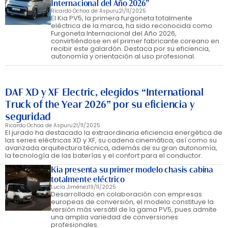
Internacional del Año 2026”
Ricardo Ochoa de Aspuru
21/11/2025
El Kia PV5, la primera furgoneta totalmente
eléctrica de la marca, ha sido reconocida como
Furgoneta Internacional del Año 2026,
convirtiéndose en el primer fabricante coreano en
recibir este galardón. Destaca por su eficiencia,
autonomía y orientación al uso profesional.
DAF XD y XF Electric, elegidos “International
Truck of the Year 2026” por su eficiencia y
seguridad
Ricardo Ochoa de Aspuru
21/11/2025
El jurado ha destacado la extraordinaria eficiencia energética de
las series eléctricas XD y XF, su cadena cinemática, así como su
avanzada arquitectura técnica, además de su gran autonomía,
la tecnología de las baterías y el confort para el conductor.
Kia presenta su primer modelo chasis cabina
totalmente eléctrico
Lucía Jiménez
19/11/2025
Desarrollado en colaboración con empresas
europeas de conversión, el modelo constituye la
versión más versátil de la gama PV5, pues admite
una amplia variedad de conversiones
profesionales.