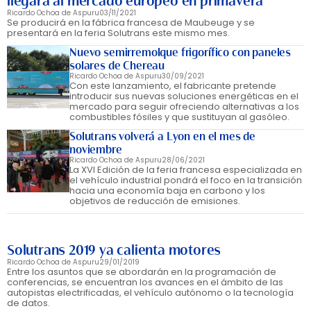
llegará al mercado europeo en primavera
Ricardo Ochoa de Aspuru
03/11/2021
Se producirá en la fábrica francesa de Maubeuge y se
presentará en la feria Solutrans este mismo mes.
Nuevo semirremolque frigorífico con paneles
solares de Chereau
Ricardo Ochoa de Aspuru
30/09/2021
Con este lanzamiento, el fabricante pretende
introducir sus nuevas soluciones energéticas en el
mercado para seguir ofreciendo alternativas a los
combustibles fósiles y que sustituyan al gasóleo.
Solutrans volverá a Lyon en el mes de
noviembre
Ricardo Ochoa de Aspuru
28/06/2021
La XVI Edición de la feria francesa especializada en
el vehículo industrial pondrá el foco en la transición
hacia una economía baja en carbono y los
objetivos de reducción de emisiones.
Solutrans 2019 ya calienta motores
Ricardo Ochoa de Aspuru
29/01/2019
Entre los asuntos que se abordarán en la programación de
conferencias, se encuentran los avances en el ámbito de las
autopistas electrificadas, el vehículo autónomo o la tecnología
de datos.