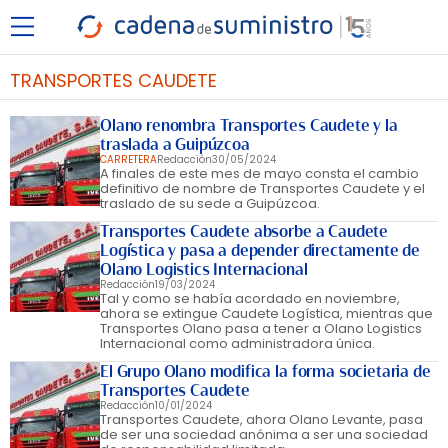
TRANSPORTES CAUDETE
Olano renombra Transportes Caudete y la
traslada a Guipúzcoa
CARRETERA
Redacción
30/05/2024
A finales de este mes de mayo consta el cambio
definitivo de nombre de Transportes Caudete y el
traslado de su sede a Guipúzcoa.
Transportes Caudete absorbe a Caudete
Logística y pasa a depender directamente de
Olano Logistics Internacional
Redacción
19/03/2024
Tal y como se había acordado en noviembre,
ahora se extingue Caudete Logística, mientras que
Transportes Olano pasa a tener a Olano Logistics
Internacional como administradora única.
El Grupo Olano modifica la forma societaria de
Transportes Caudete
Redacción
10/01/2024
Transportes Caudete, ahora Olano Levante, pasa
de ser una sociedad anónima a ser una sociedad