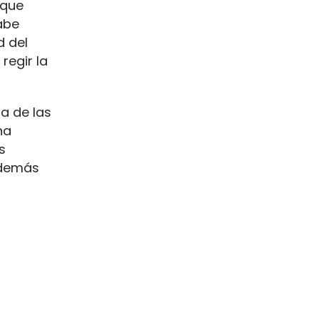
 que
abe
d del
regir la
a de las
na
s
 demás