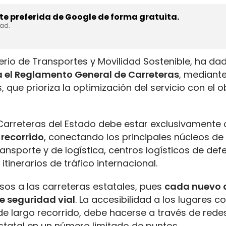
e preferida de Google de forma gratuita.
dad.
terio de Transportes y Movilidad Sostenible, ha dad
ba el Reglamento General de Carreteras
, mediante
, que prioriza la optimización del servicio con el o
e Carreteras del Estado debe estar exclusivamente
 recorrido
, conectando los principales núcleos de
ansporte y de logística, centros logísticos de def
itinerarios de tráfico internacional.
esos a las carreteras estatales, pues
cada nuevo 
e seguridad vial
. La accesibilidad a los lugares c
 de largo recorrido, debe hacerse a través de rede
estatal en un número limitado de puntos.