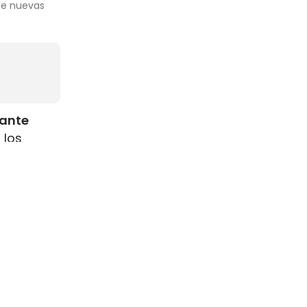
 de nuevas
rante
 los
como
s