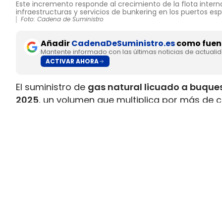
Este incremento responde al crecimiento de la flota interna
infraestructuras y servicios de bunkering en los puertos es
Foto: Cadena de Suministro
Añadir
CadenaDeSuministro.es
como fuent
Mantente informado con las últimas noticias de actuali
ACTIVAR AHORA
El suministro de
gas natural licuado a buques
2025
, un volumen que multiplica por más de c
datos recopilados por Gasnam. La energía sum
renovable, equivaldría aproximadamente a
ll
Este incremento responde al crecimiento de la 
combustible y al desarrollo de
nuevas infraes
españoles. Gasnam considera que esta evol
principales enclaves europeos para el sumin
transporte marítimo.