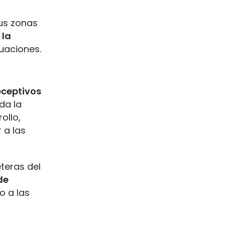
sus zonas
 la
uaciones.
receptivos
da la
ollo,
 a las
teras del
de
o a las