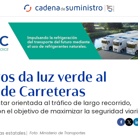
INDUSTRIA
RA
MARÍTIMO
INTERMODAL
PROTAGO
CARRETERA
os da luz verde al
de Carreteras
r orientada al tráfico de largo recorrido,
on el objetivo de maximizar la seguridad viari
as estatales.
Foto: Ministerio de Transportes