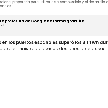
cional preparada para utilizar este combustible y al desarrollo
pañoles.
e preferida de Google de forma gratuita.
dad.
 en los puertos españoles superó los 8,1 TWh du
uatro el registrado apenas dos años antes, según
inistrada, que incluye tanto GNL de origen fósil 
enar el depósito de 16 millones de automóviles
.
flota internacional preparada para utilizar este
tructuras y servicios de bunkering
en los puertos
ución está consolidando a España como
uno de lo
istro de combustibles alternativos
destinados al