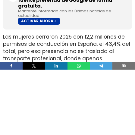
fuente preferida de Google de forma
gratuita.
Mantente informado con las últimas noticias de
actualidad.
ACTIVAR AHORA
Las mujeres cerraron 2025 con 12,2 millones de
permisos de conducción en España, el 43,4% del
total, pero esa presencia no se traslada al
transporte profesional, donde apenas
representan el 2% de un colectivo de 250.000
conductores. La brecha aparece pese a que
25.000 mujeres sí cuentan con el permiso
necesario para trabajar al volante.
Ahí está la principal contradicción del sector. La
capacidad legal para incorporarse existe en una
escala muy superior a la presencia real en
cabina, mientras la actividad mantiene
jornadas y arranques de semana que siguen